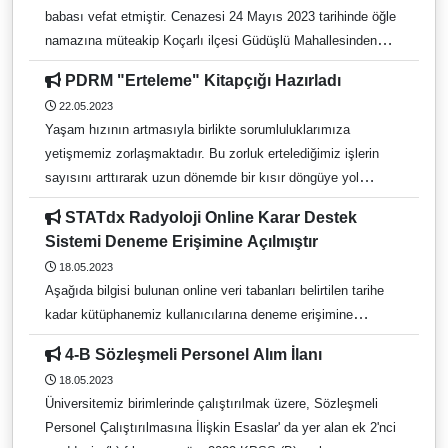
babası vefat etmiştir. Cenazesi 24 Mayıs 2023 tarihinde öğle
namazına müteakip Koçarlı ilçesi Güdüşlü Mahallesinden
kaldırılacaktır. Merhuma Allah'tan rahmet, yakınlarına
PDRM "Erteleme" Kitapçığı Hazırladı
başsağlığı ve sabır dileriz.
22.05.2023
Yaşam hızının artmasıyla birlikte sorumluluklarımıza
yetişmemiz zorlaşmaktadır. Bu zorluk ertelediğimiz işlerin
sayısını arttırarak uzun dönemde bir kısır döngüye yol
açabilmektedir. Konuyla ilgili öğrencilerimizi desteklemek
STATdx Radyoloji Online Karar Destek
amacıyla Üniversitemiz PDRM tarafından hazırlanan
Sistemi Deneme Erişimine Açılmıştır
“Erteleme” kitapçığının öğrencilerimize yararlı olması
18.05.2023
dileğiyle…
Aşağıda bilgisi bulunan online veri tabanları belirtilen tarihe
kadar kütüphanemiz kullanıcılarına deneme erişimine
açılmıştır. Bu veri tabanına aşağıda yer alan linkten veya
4-B Sözleşmeli Personel Alım İlanı
kütüphanemiz web sayfasında yer alan deneme amaçlı veri
18.05.2023
tabanları linkinden (https://kutuphane.adu.edu.tr/default.asp?
Üniversitemiz birimlerinde çalıştırılmak üzere, Sözleşmeli
idx=313930 ) ulaşabilirsiniz. STATdx Radyoloji Online Karar
Personel Çalıştırılmasına İlişkin Esaslar' da yer alan ek 2'nci
Destek Sistemi: Elsevier Health Science tarafından sunulan