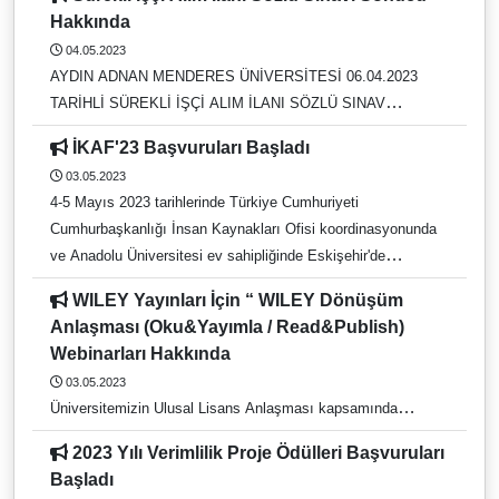
12:30 https://us02web.zoom.us/meeting/register/tZErc-
Hakkında
6przgsH9OclbSs39m2Gx2EhEipdxmp 15 Mayıs Pazartesi
04.05.2023
12:30
AYDIN ADNAN MENDERES ÜNİVERSİTESİ 06.04.2023
https://us02web.zoom.us/meeting/register/tZ0qcuGgqDgtHdU
TARİHLİ SÜREKLİ İŞÇİ ALIM İLANI SÖZLÜ SINAV
60KEMpHJVnMNypvhdYHXm 22 Mayıs Pazartesi 12:30
SONUCU HAKKINDA DUYURU
https://us02web.zoom.us/meeting/register/tZItcOitpzMqH9BS
İKAF'23 Başvuruları Başladı
3eqPyAyFdNMIwFZKjgOD 29 Mayıs Pazartesi 12:30
03.05.2023
https://us02web.zoom.us/meeting/register/tZAvceyspzIrHtDfr
4-5 Mayıs 2023 tarihlerinde Türkiye Cumhuriyeti
IXf6B4w7cKLvX4vaJO2 UpToDate veri tabanı, 25 Uzmanlık
Cumhurbaşkanlığı İnsan Kaynakları Ofisi koordinasyonunda
alanında,7400’den fazla uzman doktor tarafından hazırlanan
ve Anadolu Üniversitesi ev sahipliğinde Eskişehir'de
12.300’den fazla konu içeriğine erişim sunmakta olan kanıta
gerçekleştirilecek olan İç Anadolu Kariyer Fuarı'nda yüzlerce
WILEY Yayınları İçin “ WILEY Dönüşüm
firma ile iş ve staj imkanları, mülakat simülasyonları,
Anlaşması (Oku&Yayımla / Read&Publish)
seminerler, workshoplar, teknik geziler ve daha birçok etkinlik
Webinarları Hakkında
düzenlenecektir. İç Anadolu Kariyer Fuarı'na katılmak için
03.05.2023
https://www.yetenekkapisi.org/ adresine kaydolup İKAF'23
Üniversitemizin Ulusal Lisans Anlaşması kapsamında
başvurunuzu tamamlayabilirsiniz.
erişiminde olan WILEY yayınları için “ WILEY Dönüşüm
2023 Yılı Verimlilik Proje Ödülleri Başvuruları
Anlaşması (Oku&Yayımla / Read&Publish) Webinarları”
Başladı
gerçekleştirilecektir. Eğitim sadece araştırmacılar ve yazarlar