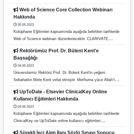
Derslere Entegrasyonu · JoVE Kaynakları ile Ders İçeriklerini
Su Bircan vefat etmiştir. Cenazesi Ankara’da kaldırılacaktır.
Eşleştirme JoVE Video Journal (Research):
Web of Science Core Collection Webinarı
Merhumeye Allahtan rahmet, ailesine ve yakınlarına
Akademisyenlerin araştırmalarında kullanabilmesi için
Hakkında
başsağlığı ve sabırlar dileriz.
hazırlanmış videolardan oluşmaktadır. Yeni bir teknik
05.05.2023
geliştirmek isteyen akademisyenler bu bölümlerdeki videoları
Kütüphane Eğitimleri kapsamında aşağıda belirtilen tarihlerde
izleyerek kendi deneylerini yapabilirler. JoVE Science
Web of Science webinarı düzenlenecektir. CLARIVATE
Education (Education): Öğrenci eğitimi için hazırlanan ve
MAYIS AYI WEBİNARI Web of Science Core Collection
Rektörümüz Prof. Dr. Bülent Kent'e
konuları görsel olarak açıklayan videolardan oluşmaktadır.
kullanarak güvenle araştırma yapın! 12/05/2023, Cuma 11:00
Başsağlığı
Akademisyenler bu içerikleri derslerinde eğitim amaçlı olarak
60 dk. Kayıt:
04.05.2023
kullanabilirler. Tüm videolarda Türkçe
https://clarivatesupport.webex.com/weblink/register/rff4a9a3c
Üniversitemiz Rektörü Prof. Dr. Bülent Kent'in yeğeni
3de2fdf5cc76ca67456dbe9f
Sebahattin Mete Kent vefat etmiştir. Merhuma yüce Allah’tan
rahmet, ailesine ve yakınlarına sabır ve başsağlığı dileriz.
UpToDate - Elsevier ClinicalKey Online
Kullanıcı Eğitimleri Hakkında
04.05.2023
Kütüphane Eğitimleri kapsamında aşağıda belirtilen tarihlerde
ClinicalKey ve UpToDate online kullanıcı eğitimleri
düzenlenecektir. Eğitimlere Kayıt İçin: 8 Mayıs Pazartesi
Sürekli İşçi Alım İlanı Sözlü Sınavı Sonucu