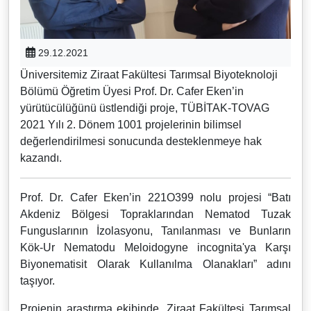
29.12.2021
Üniversitemiz Ziraat Fakültesi Tarımsal Biyoteknoloji
Bölümü Öğretim Üyesi Prof. Dr. Cafer Eken’in
yürütücülüğünü üstlendiği proje, TÜBİTAK-TOVAG
2021 Yılı 2. Dönem 1001 projelerinin bilimsel
değerlendirilmesi sonucunda desteklenmeye hak
kazandı.
Prof. Dr. Cafer Eken’in 221O399 nolu projesi “Batı
Akdeniz Bölgesi Topraklarından Nematod Tuzak
Funguslarının İzolasyonu, Tanılanması ve Bunların
Kök-Ur Nematodu Meloidogyne incognita'ya Karşı
Biyonematisit Olarak Kullanılma Olanakları” adını
taşıyor.
Projenin araştırma ekibinde, Ziraat Fakültesi Tarımsal