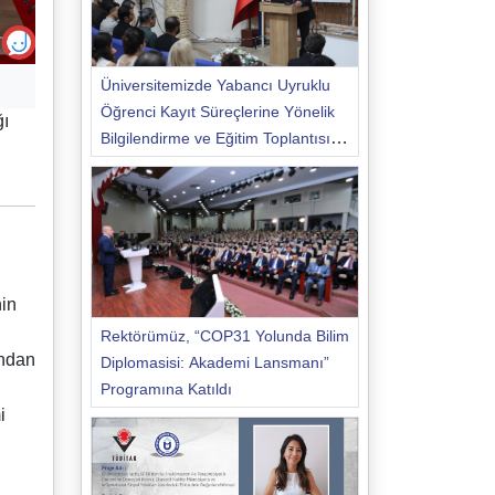
Üniversitemizde Yabancı Uyruklu
Öğrenci Kayıt Süreçlerine Yönelik
ğı
Bilgilendirme ve Eğitim Toplantısı
Düzenlendi
nin
Rektörümüz, “COP31 Yolunda Bilim
ından
Diplomasisi: Akademi Lansmanı”
Programına Katıldı
i