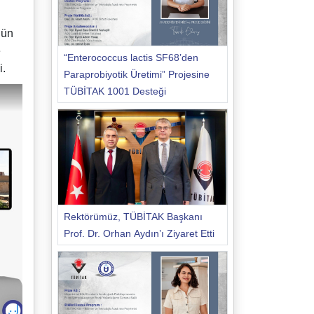
gün
e
“Enterococcus lactis SF68’den
i.
Paraprobiyotik Üretimi” Projesine
TÜBİTAK 1001 Desteği
Rektörümüz, TÜBİTAK Başkanı
Prof. Dr. Orhan Aydın’ı Ziyaret Etti