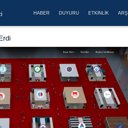
HABER
DUYURU
ETKINLIK
ARŞ
i
res Üniversitesi Ana Sa
Erdi