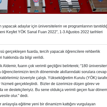
yapacak adaylar için üniversitelerin ve programlarının tanıtıldı
eni Keşfet YÖK Sanal Fuarı 2022”, 1-3 Ağustos 2022 tarihleri
üsü gerçekleşen fuarda, tercih yapacak öğrencilere rehberlik
 hakkında da bilgi verildi.
Aldemir, fuarın çok verimli geçtiğini belirterek; “180 üniversite
 öğrencilerimizin tercih döneminde akıllarındaki sorulara cevap
eratörlerimiz özveriyle çalıştı. Yükseköğretim Kurulu (YÖK) taraf
ir hizmeti gerçekleştirdi. Bizler de üzerimize düşen görev ve
a ve destekçileriyiz. Bu sene oldukça verimli geçen fuar dönem
esile olur.” dedi.
 anlayışla eğitime yeni bir dinamizm kattığını vurgulayan