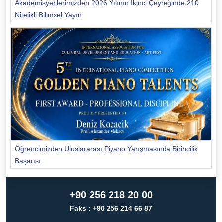
Akademisyenlerimizden 2026 Yılının İkinci Çeyreğinde 210
Nitelikli Bilimsel Yayın
Öğrencimizden Uluslararası Piyano Yarışmasında Birincilik
Başarısı
+90 256 218 20 00
Faks : +90 256 214 66 87