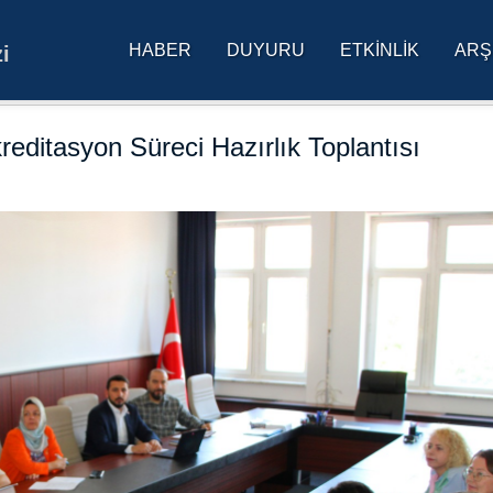
HABER
DUYURU
ETKINLIK
ARŞ
i
res Üniversitesi Ana Sa
editasyon Süreci Hazırlık Toplantısı