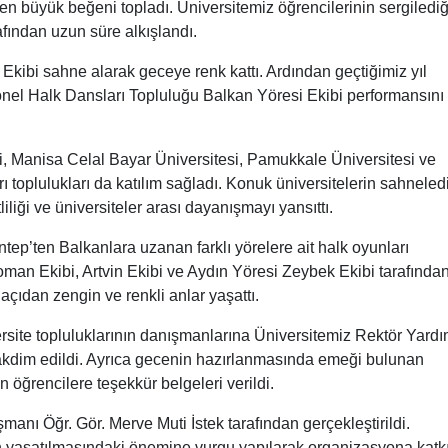
erden büyük beğeni topladı. Üniversitemiz öğrencilerinin sergilediğ
afından uzun süre alkışlandı.
kibi sahne alarak geceye renk kattı. Ardından geçtiğimiz yıl
nel Halk Dansları Topluluğu Balkan Yöresi Ekibi performansını
i, Manisa Celal Bayar Üniversitesi, Pamukkale Üniversitesi ve
 toplulukları da katılım sağladı. Konuk üniversitelerin sahneled
tliliği ve üniversiteler arası dayanışmayı yansıttı.
p’ten Balkanlara uzanan farklı yörelere ait halk oyunları
an Ekibi, Artvin Ekibi ve Aydın Yöresi Zeybek Ekibi tarafında
l açıdan zengin ve renkli anlar yaşattı.
site topluluklarının danışmanlarına Üniversitemiz Rektör Yardı
takdim edildi. Ayrıca gecenin hazırlanmasında emeği bulunan
 öğrencilere teşekkür belgeleri verildi.
anı Öğr. Gör. Merve Muti İstek tarafından gerçekleştirildi.
n yaşatılmasındaki önemine vurgu yapılarak organizasyona katk