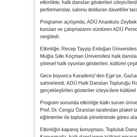
etkinlikte, halk dansları gösterileri izleyicil
performanslar, salonu dolduran davetliler tar
Programın açılışında, ADÜ Anaokulu Zeybek E
kurulan ve çalışmalarını sürdüren ADÜ Perso
sergiledi.
Etkinliğe; Recep Tayyip Erdoğan Üniversites
Muğla Sıtkı Koçman Üniversitesi halk dansları
yöresel halk oyunları gösterileri, kültürel çeşi
Gece boyunca Karadeniz’den Ege’ye, Gaziante
sahnelendi. ADÜ Halk Dansları Topluluğu Rom
gerçekleştirilen gösteriler izleyicilere kültüre
Program sonunda etkinliğe katkı sunan üniver
Prof. Dr. Cengiz Özarslan tarafından plaket 
eğitmenler ile topluluk yönetiminde görev alan
Etkinliğin kapanış konuşması, Topluluk Danışm
Konuşmada, halk danslarının kültürel mirası