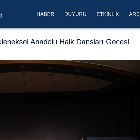
HABER
DUYURU
ETKINLIK
ARŞ
i
res Üniversitesi Ana Sa
eleneksel Anadolu Halk Dansları Gecesi