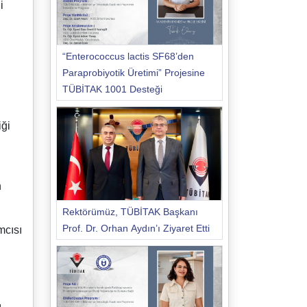
i
“Enterococcus lactis SF68’den
Paraprobiyotik Üretimi” Projesine
TÜBİTAK 1001 Desteği
iği
n
Rektörümüz, TÜBİTAK Başkanı
Prof. Dr. Orhan Aydın’ı Ziyaret Etti
mcısı
ı