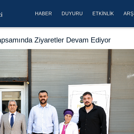
HABER
DUYURU
ETKINLIK
ARŞ
i
res Üniversitesi Ana Sa
 Kapsamında Ziyaretler Devam Ediyor