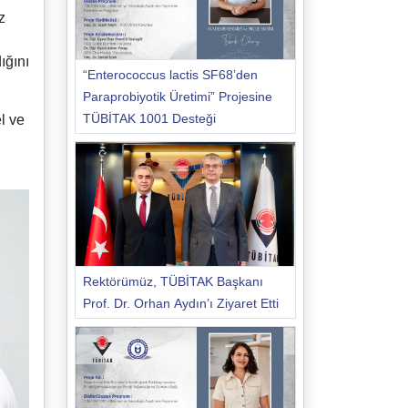
z
ığını
“Enterococcus lactis SF68’den
Paraprobiyotik Üretimi” Projesine
TÜBİTAK 1001 Desteği
l ve
Rektörümüz, TÜBİTAK Başkanı
Prof. Dr. Orhan Aydın’ı Ziyaret Etti