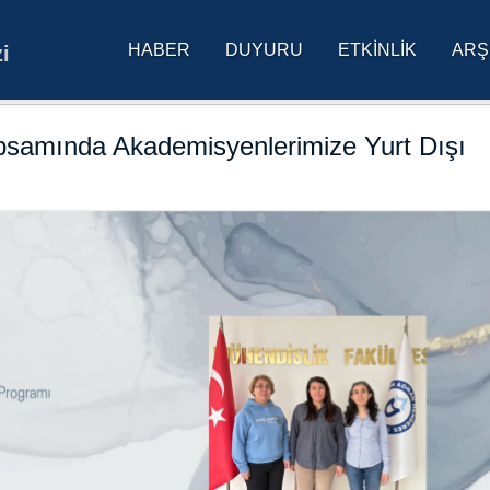
HABER
DUYURU
ETKINLIK
ARŞ
i
res Üniversitesi Ana Sa
samında Akademisyenlerimize Yurt Dışı