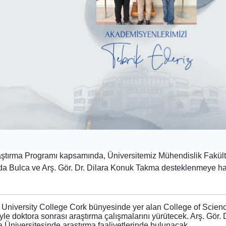
ştırma Programı kapsamında, Üniversitemiz Mühendislik Fakült
a Bulca ve Arş. Gör. Dr. Dilara Konuk Takma desteklenmeye h
University College Cork bünyesinde yer alan College of Scien
e doktora sonrası araştırma çalışmalarını yürütecek. Arş. Gör. D
 Üniversitesinde araştırma faaliyetlerinde bulunacak.