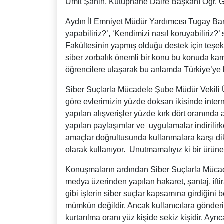
Ümit Şahin, Kütüphane Daire Başkanı Ögr. Gör
Aydın İl Emniyet Müdür Yardımcısı Tugay Bar
yapabiliriz?’, ‘Kendimizi nasıl koruyabiliriz?’
Fakültesinin yapmış olduğu destek için teşe
siber zorbalık önemli bir konu bu konuda k
öğrencilere ulaşarak bu anlamda Türkiye’ye b
Siber Suçlarla Mücadele Şube Müdür Vekili 
göre evlerimizin yüzde doksan ikisinde inter
yapılan alışverişler yüzde kırk dört oranında 
yapılan paylaşımlar ve uygulamalar indirilirke
amaçlar doğrultusunda kullanmalara karşı dikk
olarak kullanıyor. Unutmamalıyız ki bir ürüne
Konuşmaların ardından Siber Suçlarla Müca
medya üzerinden yapılan hakaret, şantaj, ifti
gibi işlerin siber suçlar kapsamına girdiğini
mümkün değildir. Ancak kullanıcılara gönderile
kurtarılma oranı yüz kişide sekiz kişidir. Ayr