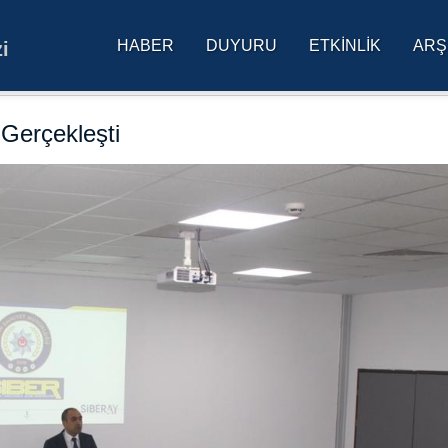
HABER
DUYURU
ETKINLIK
ARŞ
i
res Üniversitesi Ana Sa
Gerçekleşti