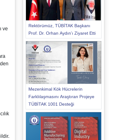
Rektörümüz, TÜBİTAK Başkanı
ı ve
Prof. Dr. Orhan Aydın’ı Ziyaret Etti
ara
nden
Mezenkimal Kök Hücrelerin
Farklılaşmasını Araştıran Projeye
TÜBİTAK 1001 Desteği
l
cılık
ldir.