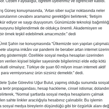
. Özden Faydalıgül, öğretim üyelerimiz ve öğrenciler katıldı.
ış Güneş konuşmasında, ‘Artan siber suçlar noktasında neler
 sorularının cevabını aramamız gerektiğini belirterek; ‘İletişim
kkür ediyor ve saygı duyuyorum. Günümüzde teknoloji bağımlılığ
amuoyunu bilgilendirmek de oldukça önemli. Akademisyen ve
ir örnek teşkil edebilmek amacımızdır.” dedi
Ümit Şahin ise konuşmasında “Ülkemizde son yapılan çalışmal
nete ulaşma imkânı var pandemi ile beraber artan internet üzeri
artış göstermiştir. Özellikle sosyal medya hesapları üzerinden
n verilen kişisel bilgiler sayesinde bilgilerimizi elde edip kötü
atli olmalıyız. Türkiye de şuan 60 milyon insan interneti aktif
 para vermiyorsanız ürün sizsiniz demektir.” dedi.
dele Şube Görevlisi Uğur Bulut, yapmış olduğu sunumda sosya
ra terör propagandası, hesap hackleme, cinsel istismar, dolandırı
 belirterek, “Normal şartlarda sosyal medya hesaplarını çalmak
n sahte linkler aracılığıyla hesabınız çalınabilir. Bu işlemin
ıca sosyal medya bireylerin düşündüğü gibi bir özgürlük alanı deği