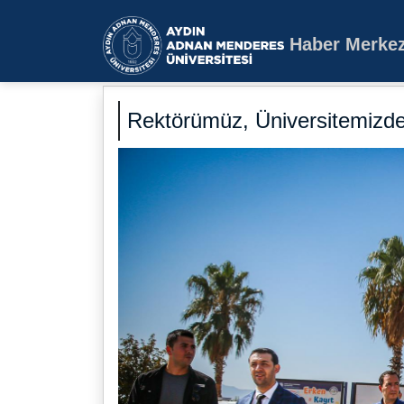
Haber Merkez
Aydın Adnan Mende
Rektörümüz, Üniversitemizdek