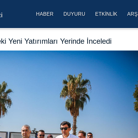
HABER
DUYURU
ETKINLIK
ARŞ
i
res Üniversitesi Ana Sa
i Yeni Yatırımları Yerinde İnceledi