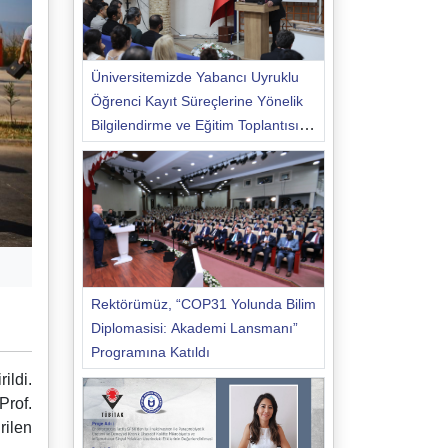
Üniversitemizde Yabancı Uyruklu
Öğrenci Kayıt Süreçlerine Yönelik
Bilgilendirme ve Eğitim Toplantısı
Düzenlendi
Rektörümüz, “COP31 Yolunda Bilim
Diplomasisi: Akademi Lansmanı”
Programına Katıldı
ildi.
Prof.
rilen