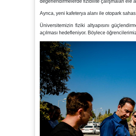
değerlendirmelerde fizibilite çalışmaları ele 
Ayrıca, yeni kafeterya alanı ile otopark sah
Üniversitemizin fiziki altyapısını güçlend
açılması hedefleniyor. Böylece öğrencilerimi