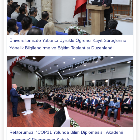
Üniversitemizde Yabancı Uyruklu Öğrenci Kayıt Süreçlerine
Yönelik Bilgilendirme ve Eğitim Toplantısı Düzenlendi
Rektörümüz, “COP31 Yolunda Bilim Diplomasisi: Akademi
Lansmanı” Programına Katıldı