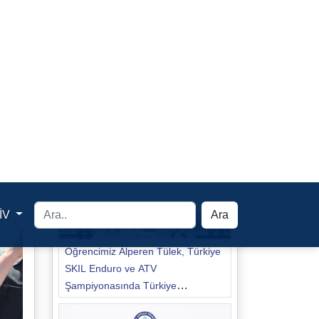
Üniversitemizde 505 İşletme ile
İME ve Staj İş Birliği Protokolü
İmzalandı
Öğrencimiz Alperen Tülek, Türkiye
SKIL Enduro ve ATV
Şampiyonasında Türkiye
Şampiyonu Oldu