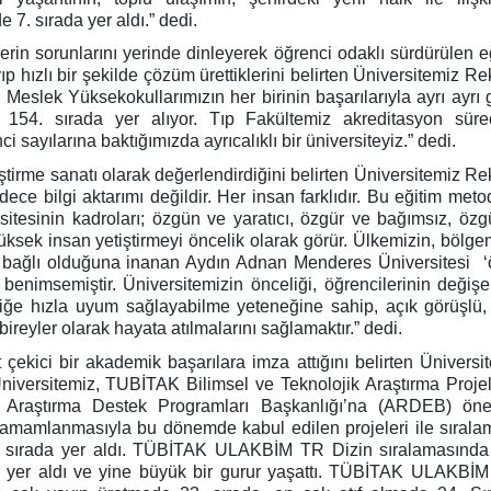
e 7. sırada yer aldı.” dedi.
erin sorunlarını yerinde dinleyerek öğrenci odaklı sürdürülen e
p hızlı bir şekilde çözüm ürettiklerini belirten Üniversitemiz Re
Meslek Yüksekokullarımızın her birinin başarılarıyla ayrı ayrı 
154. sırada yer alıyor. Tıp Fakültemiz akreditasyon süre
 sayılarına baktığımızda ayrıcalıklı bir üniversiteyiz.” dedi.
iştirme sanatı olarak değerlendirdiğini belirten Üniversitemiz Re
ce bilgi aktarımı değildir. Her insan farklıdır. Bu eğitim met
esinin kadroları; özgün ve yaratıcı, özgür ve bağımsız, öz
 yüksek insan yetiştirmeyi öncelik olarak görür. Ülkemizin, bölge
n bağlı olduğuna inanan Aydın Adnan Menderes Üniversitesi 
ı benimsemiştir. Üniversitemizin önceliği, öğrencilerinin değiş
iğe hızla uyum sağlayabilme yeteneğine sahip, açık görüşlü, 
bireyler olarak hayata atılmalarını sağlamaktır.” dedi.
t çekici bir akademik başarılara imza attığını belirten Üniversi
niversitemiz, TUBİTAK Bilimsel ve Teknolojik Araştırma Projel
Araştırma Destek Programları Başkanlığı’na (ARDEB) öner
n tamamlanmasıyla bu dönemde kabul edilen projeleri ile sıral
 15. sırada yer aldı. TÜBİTAK ULAKBİM TR Dizin sıralamasınd
de yer aldı ve yine büyük bir gurur yaşattı. TÜBİTAK ULAKBİM