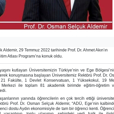
k Aldemir, 29 Temmuz 2022 tarihinde Prof. Dr. Ahmet Akın'ın
itim Atlası Programı’na konuk oldu.
aşını kutlayan Üniversitemizin Türkiye’nin ve Ege Bölgesi’n
irterek konuşmasına başlayan Üniversitemiz Rektörü Prof. Dr. 
, 21 Fakülte, 1 Devlet Konservatuarı, 1 Yüksekokul, 19 M
Merkezi ile toplam 81 akademik birimde eğitim-öğretim v
edi.
arılarının yanında öğrencilerin en çok tercih ettiği üniversite
ektörü Prof. Dr. Osman Selçuk Aldemir, “ADÜ, Ege’nin kalbind
enci dostu Aydın ekonomisiyle de tam bir öğrenci kenti. Öğrenci
yaşantının, toplu ulaşımın, şehirdeki yerli halk ile ilişki