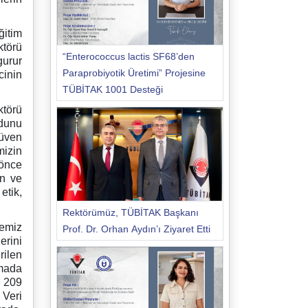
ğitim
ktörü
“Enterococcus lactis SF68’den
gurur
Paraprobiyotik Üretimi” Projesine
cinin
TÜBİTAK 1001 Desteği
ktörü
odunu
güven
mizin
‘önce
en ve
etik,
Rektörümüz, TÜBİTAK Başkanı
temiz
Prof. Dr. Orhan Aydın’ı Ziyaret Etti
erini
ilen
amada
a 209
 Veri