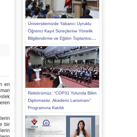
Üniversitemizde Yabancı Uyruklu
Öğrenci Kayıt Süreçlerine Yönelik
Bilgilendirme ve Eğitim Toplantısı
Düzenlendi
in en
Osman
Rektörümüz, “COP31 Yolunda Bilim
eslek
Diplomasisi: Akademi Lansmanı”
eren
Programına Katıldı
lerin
e bir
lerin
lerin