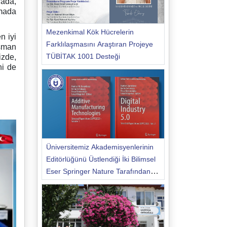
rada,
amada
Mezenkimal Kök Hücrelerin
n iyi
Farklılaşmasını Araştıran Projeye
Osman
TÜBİTAK 1001 Desteği
izde,
ni de
Üniversitemiz Akademisyenlerinin
Editörlüğünü Üstlendiği İki Bilimsel
Eser Springer Nature Tarafından
Yayımlandı