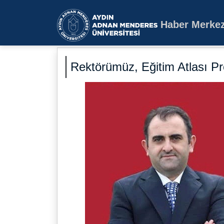
Haber Merkez
Aydın Adnan Mende
Rektörümüz, Eğitim Atlası Pr