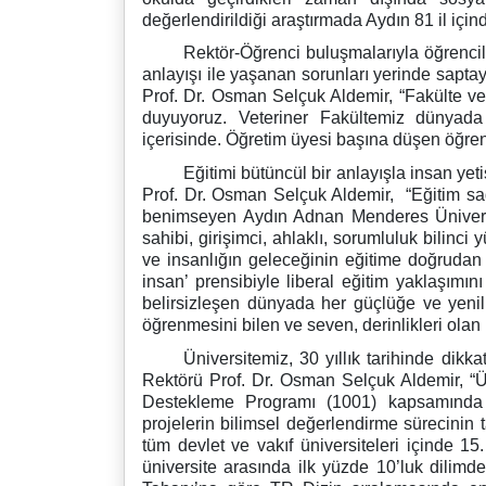
değerlendirildiği araştırmada Aydın 81 il içind
Rektör-Öğrenci buluşmalarıyla öğrencil
anlayışı ile yaşanan sorunları yerinde saptayı
Prof. Dr. Osman Selçuk Aldemir, “Fakülte ve 
duyuyoruz. Veteriner Fakültemiz dünyada 
içerisinde. Öğretim üyesi başına düşen öğrenci
Eğitimi bütüncül bir anlayışla insan yet
Prof. Dr. Osman Selçuk Aldemir, “Eğitim sade
benimseyen Aydın Adnan Menderes Üniversit
sahibi, girişimci, ahlaklı, sorumluluk bilinci
ve insanlığın geleceğinin eğitime doğruda
insan’ prensibiyle liberal eğitim yaklaşımın
belirsizleşen dünyada her güçlüğe ve yenil
öğrenmesini bilen ve seven, derinlikleri olan 
Üniversitemiz, 30 yıllık tarihinde dikka
Rektörü Prof. Dr. Osman Selçuk Aldemir, “Ü
Destekleme Programı (1001) kapsamında 
projelerin bilimsel değerlendirme sürecini
tüm devlet ve vakıf üniversiteleri içinde
üniversite arasında ilk yüzde 10’luk dilim