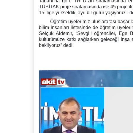
Tabanı’na göre TR Dizin sıralamasında en
TÜBİTAK proje sıralamasında ise 45 proje ile
15.’liğe yükseldik, ayrı bir gurur yaşıyoruz.” d
Öğretim üyelerimiz uluslararası başarıla
bilim insanları listesinde de öğretim üyele
Selçuk Aldemir, “Sevgili öğrenciler, Ege 
kültürümüze katkı sağlarken geleceği inşa e
bekliyoruz” dedi.