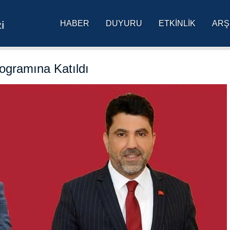
HABER
DUYURU
ETKINLIK
ARŞ
i
res Üniversitesi Ana Sa
ogramına Katıldı