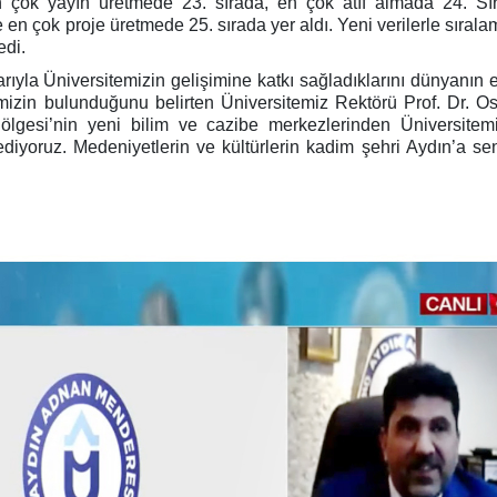
 çok yayın üretmede 23. sırada, en çok atıf almada 24. Sı
 en çok proje üretmede 25. sırada yer aldı. Yeni verilerle sıral
edi.
rıyla Üniversitemizin gelişimine katkı sağladıklarını dünyanın e
rimizin bulunduğunu belirten Üniversitemiz Rektörü Prof. Dr. 
Bölgesi’nin yeni bilim ve cazibe merkezlerinden Üniversitem
diyoruz. Medeniyetlerin ve kültürlerin kadim şehri Aydın’a se