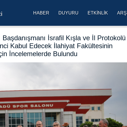
HABER
DUYURU
ETKINLIK
ARŞ
i
res Üniversitesi Ana Sa
aşdanışmanı İsrafil Kışla ve İl Protokolü
nci Kabul Edecek İlahiyat Fakültesinin
çin İncelemelerde Bulundu