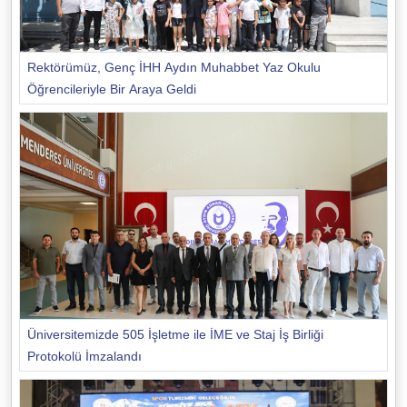
Rektörümüz, Genç İHH Aydın Muhabbet Yaz Okulu
Öğrencileriyle Bir Araya Geldi
Üniversitemizde 505 İşletme ile İME ve Staj İş Birliği
Protokolü İmzalandı