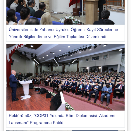
Üniversitemizde Yabancı Uyruklu Öğrenci Kayıt Süreçlerine
Yönelik Bilgilendirme ve Eğitim Toplantısı Düzenlendi
Rektörümüz, “COP31 Yolunda Bilim Diplomasisi: Akademi
Lansmanı” Programına Katıldı