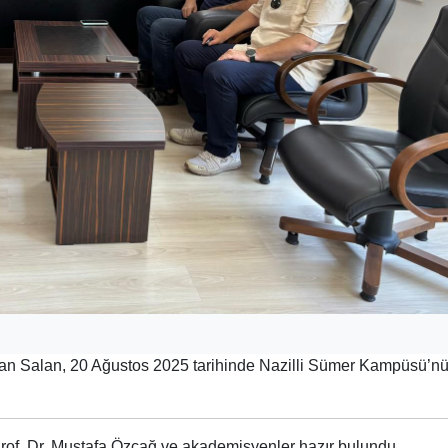
rkan Salan, 20 Ağustos 2025 tarihinde Nazilli Sümer Kampüsü’n
of. Dr. Mustafa Özçağ ve akademisyenler hazır bulundu.