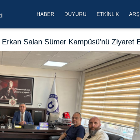
HABER
DUYURU
ETKINLIK
ARŞ
i
res Üniversitesi Ana Sa
. Erkan Salan Sümer Kampüsü’nü Ziyaret E