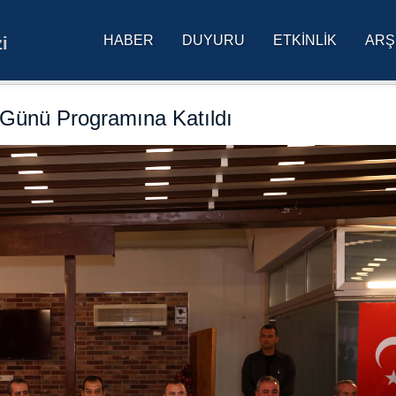
HABER
DUYURU
ETKINLIK
ARŞ
i
res Üniversitesi Ana Sa
 Günü Programına Katıldı