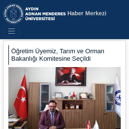
Haber Merkezi
Aydın Adnan Menderes Üniversite
Öğretim Üyemiz, Tarım ve Orman
Bakanlığı Komitesine Seçildi