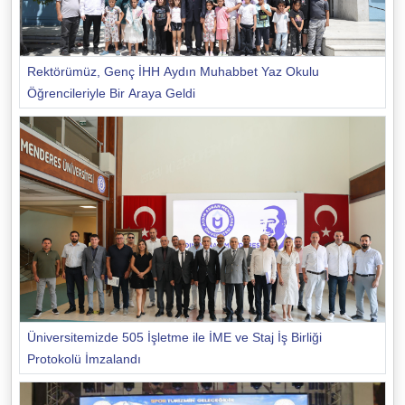
Rektörümüz, Genç İHH Aydın Muhabbet Yaz Okulu
Öğrencileriyle Bir Araya Geldi
Üniversitemizde 505 İşletme ile İME ve Staj İş Birliği
Protokolü İmzalandı