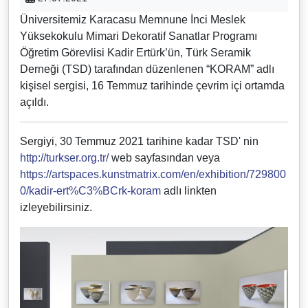
Üniversitemiz Karacasu Memnune İnci Meslek
Yüksekokulu Mimari Dekoratif Sanatlar Programı
Öğretim Görevlisi Kadir Ertürk’ün, Türk Seramik
Derneği (TSD) tarafından düzenlenen “KORAM” adlı
kişisel sergisi, 16 Temmuz tarihinde çevrim içi ortamda
açıldı.
Sergiyi, 30 Temmuz 2021 tarihine kadar TSD' nin
http://turkser.org.tr/
web sayfasından veya
https://artspaces.kunstmatrix.com/en/exhibition/729800
0/kadir-ert%C3%BCrk-koram
adlı linkten
izleyebilirsiniz.