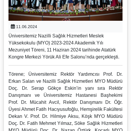
11.06.2024
Üniversitemiz Nazilli Sağlık Hizmetleri Meslek
Yüksekokulu (MYO) 2023-2024 Akademik Yılı
Mezuniyet Töreni, 11 Haziran 2024 tarihinde Atatürk
Kongre Merkezi Yörük Ali Efe Salonu’nda gerçekleşti.
Törene; Üniversitemiz Rektör Yardımcısı Prof. Dr.
Erkan Salan ve Nazilli Sağlık Hizmetleri MYO Müdürü
Doç. Dr. Serap Gökçe Eskin’in yanı sıra Rektör
Danışmanı ve Üniversitemiz Hastanesi Başhekimi
Prof. Dr. Mücahit Avcil, Rektör Danışmanı Dr. Öğr.
Üyesi Ahmet Fatih Hacıyusufoğlu, Hemşirelik Fakültesi
Dekan V. Prof. Dr. Hilmiye Aksu, Köşk MYO Müdürü
Doç. Dr. Fatih Mehmet Yılmaz, Söke Sağlık Hizmetleri
MYO Müdürü Doç. Dr. Nazan Öztürk, Koçarlı MYO