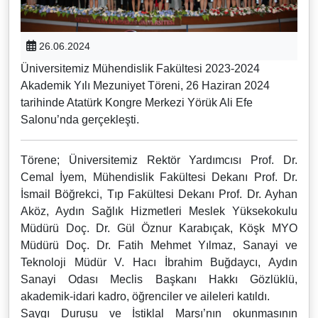
26.06.2024
Üniversitemiz Mühendislik Fakültesi 2023-2024
Akademik Yılı Mezuniyet Töreni, 26 Haziran 2024
tarihinde Atatürk Kongre Merkezi Yörük Ali Efe
Salonu’nda gerçekleşti.
Törene; Üniversitemiz Rektör Yardımcısı Prof. Dr.
Cemal İyem, Mühendislik Fakültesi Dekanı Prof. Dr.
İsmail Böğrekci, Tıp Fakültesi Dekanı Prof. Dr. Ayhan
Aköz, Aydın Sağlık Hizmetleri Meslek Yüksekokulu
Müdürü Doç. Dr. Gül Öznur Karabıçak, Köşk MYO
Müdürü Doç. Dr. Fatih Mehmet Yılmaz, Sanayi ve
Teknoloji Müdür V. Hacı İbrahim Buğdaycı, Aydın
Sanayi Odası Meclis Başkanı Hakkı Gözlüklü,
akademik-idari kadro, öğrenciler ve aileleri katıldı.
Saygı Duruşu ve İstiklal Marşı’nın okunmasının