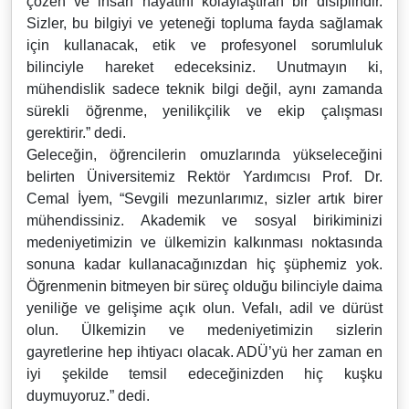
çözen ve insan hayatını kolaylaştıran bir disiplindir.
Sizler, bu bilgiyi ve yeteneği topluma fayda sağlamak
için kullanacak, etik ve profesyonel sorumluluk
bilinciyle hareket edeceksiniz. Unutmayın ki,
mühendislik sadece teknik bilgi değil, aynı zamanda
sürekli öğrenme, yenilikçilik ve ekip çalışması
gerektirir.” dedi.
Geleceğin, öğrencilerin omuzlarında yükseleceğini
belirten Üniversitemiz Rektör Yardımcısı Prof. Dr.
Cemal İyem, “Sevgili mezunlarımız, sizler artık birer
mühendissiniz. Akademik ve sosyal birikiminizi
medeniyetimizin ve ülkemizin kalkınması noktasında
sonuna kadar kullanacağınızdan hiç şüphemiz yok.
Öğrenmenin bitmeyen bir süreç olduğu bilinciyle daima
yeniliğe ve gelişime açık olun. Vefalı, adil ve dürüst
olun. Ülkemizin ve medeniyetimizin sizlerin
gayretlerine hep ihtiyacı olacak. ADÜ’yü her zaman en
iyi şekilde temsil edeceğinizden hiç kuşku
duymuyoruz.” dedi.