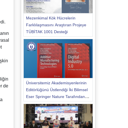
Mezenkimal Kök Hücrelerin
di.
Farklılaşmasını Araştıran Projeye
TÜBİTAK 1001 Desteği
sanın
yasal
t
şkin
iğin
Üniversitemiz Akademisyenlerinin
er de
Editörlüğünü Üstlendiği İki Bilimsel
Eser Springer Nature Tarafından
ya
Yayımlandı