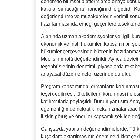
dönemde bilimsel platformlarda ortaya konula
katkılar sunacağına inandığını dile getirdi. 
değerlendirme ve müzakerelerin verimli son
hazırlanmasında emeği geçenlere teşekkür eder
Alanında uzman akademisyenler ve ilgili kurum
ekonomik ve malî hükümleri kapsamlı bir şeki
hükümler çerçevesinde bütçenin hazırlanması
Meclisinin rolü değerlendirildi. Ayrıca devle
teşebbüslerinin denetimi, piyasalarda rekabet
anayasal düzenlemeler üzerinde duruldu.
Program kapsamında; ormanların korunması ve
teşvik edilmesi, tüketicilerin korunması ile
katılımcılarla paylaşıldı. Bunun yanı sıra Anay
egemenliğin demokratik mekanizmalar aracılı
ilişkin görüş ve öneriler kapsamlı şekilde değe
Çalıştayda yapılan değerlendirmelerde, Türk
kuşaklara aktarılmasının önemine dikkat çekili