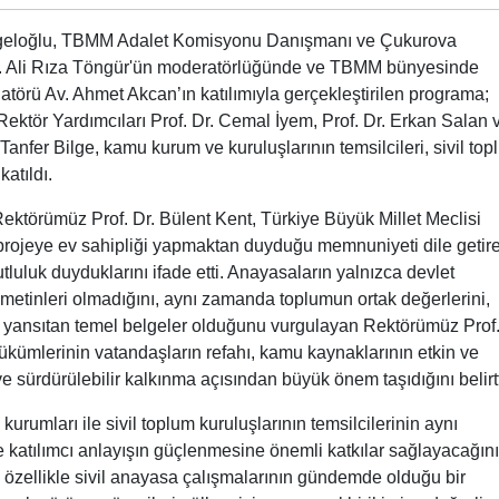
eloğlu, TBMM Adalet Komisyonu Danışmanı ve Çukurova
Dr. Ali Rıza Töngür'ün moderatörlüğünde ve TBMM bünyesinde
atörü Av. Ahmet Akcan’ın katılımıyla gerçekleştirilen programa;
Rektör Yardımcıları Prof. Dr. Cemal İyem, Prof. Dr. Erkan Salan 
Tanfer Bilge, kamu kurum ve kuruluşlarının temsilcileri, sivil to
katıldı.
ktörümüz Prof. Dr. Bülent Kent, Türkiye Büyük Millet Meclisi
projeye ev sahipliği yapmaktan duyduğu memnuniyeti dile getire
tluluk duyduklarını ifade etti. Anayasaların yalnızca devlet
k metinleri olmadığını, aynı zamanda toplumun ortak değerlerini,
ni yansıtan temel belgeler olduğunu vurgulayan Rektörümüz Prof.
kümlerinin vatandaşların refahı, kamu kaynaklarının etkin ve
ve sürdürülebilir kalkınma açısından büyük önem taşıdığını belirtt
urumları ile sivil toplum kuruluşlarının temsilcilerinin aynı
e katılımcı anlayışın güçlenmesine önemli katkılar sağlayacağını
 özellikle sivil anayasa çalışmalarının gündemde olduğu bir