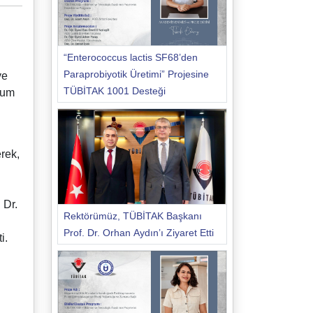
“Enterococcus lactis SF68’den
Paraprobiyotik Üretimi” Projesine
ve
TÜBİTAK 1001 Desteği
plum
rek,
 Dr.
Rektörümüz, TÜBİTAK Başkanı
Prof. Dr. Orhan Aydın’ı Ziyaret Etti
i.