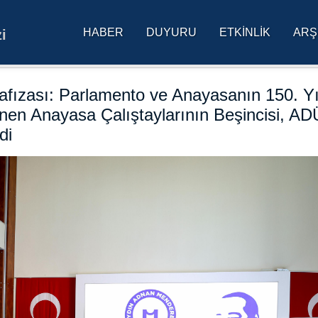
HABER
DUYURU
ETKINLIK
ARŞ
i
res Üniversitesi Ana Sa
Hafızası: Parlamento ve Anayasanın 150. Yı
en Anayasa Çalıştaylarının Beşincisi, AD
di