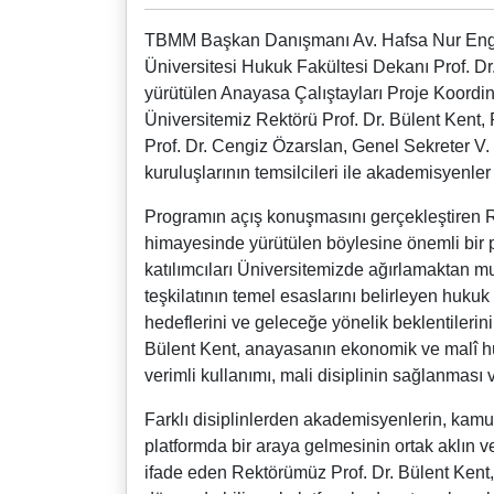
TBMM Başkan Danışmanı Av. Hafsa Nur Eng
Üniversitesi Hukuk Fakültesi Dekanı Prof. 
yürütülen Anayasa Çalıştayları Proje Koordin
Üniversitemiz Rektörü Prof. Dr. Bülent Kent, 
Prof. Dr. Cengiz Özarslan, Genel Sekreter V. 
kuruluşlarının temsilcileri ile akademisyenler 
Programın açış konuşmasını gerçekleştiren Re
himayesinde yürütülen böylesine önemli bir 
katılımcıları Üniversitemizde ağırlamaktan mu
teşkilatının temel esaslarını belirleyen huku
hedeflerini ve geleceğe yönelik beklentileri
Bülent Kent, anayasanın ekonomik ve malî hü
verimli kullanımı, mali disiplinin sağlanması 
Farklı disiplinlerden akademisyenlerin, kamu k
platformda bir araya gelmesinin ortak aklın v
ifade eden Rektörümüz Prof. Dr. Bülent Kent,