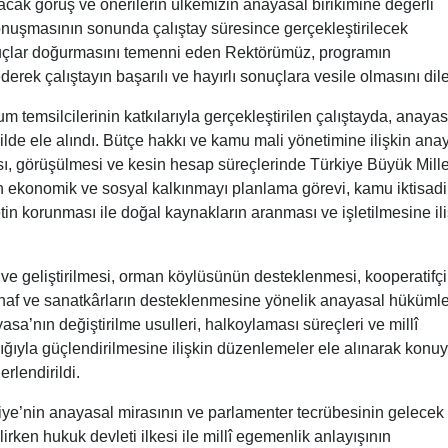
cak görüş ve önerilerin ülkemizin anayasal birikimine değerli
Konuşmasının sonunda çalıştay süresince gerçekleştirilecek
uçlar doğurmasını temenni eden Rektörümüz, programın
ek çalıştayın başarılı ve hayırlı sonuçlara vesile olmasını dile
 temsilcilerinin katkılarıyla gerçekleştirilen çalıştayda, anaya
lde ele alındı. Bütçe hakkı ve kamu mali yönetimine ilişkin ana
, görüşülmesi ve kesin hesap süreçlerinde Türkiye Büyük Mille
tin ekonomik ve sosyal kalkınmayı planlama görevi, kamu iktisadi
in korunması ile doğal kaynakların aranması ve işletilmesine ili
 geliştirilmesi, orman köylüsünün desteklenmesi, kooperatifçil
 esnaf ve sanatkârların desteklenmesine yönelik anayasal hüküml
asa’nın değiştirilme usulleri, halkoylaması süreçleri ve millî
ğıyla güçlendirilmesine ilişkin düzenlemeler ele alınarak konu
rlendirildi.
iye’nin anayasal mirasının ve parlamenter tecrübesinin gelecek
rken hukuk devleti ilkesi ile millî egemenlik anlayışının