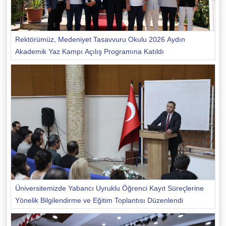
Rektörümüz, Medeniyet Tasavvuru Okulu 2026 Aydın
Akademik Yaz Kampı Açılış Programına Katıldı
Üniversitemizde Yabancı Uyruklu Öğrenci Kayıt Süreçlerine
Yönelik Bilgilendirme ve Eğitim Toplantısı Düzenlendi