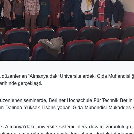
 düzenlenen “Almanya’daki Üniversitelerdeki Gıda Mühendisliğ
arihinde gerçekleşti.
k düzenlenen seminerde, Berliner Hochschule Für Technik Berli
 Bilim Dalında Yüksek Lisans yapan Gıda Mühendisi Mukaddes
Almanya’daki üniversite sistemi, ders devam zorunluluğu,
inin okuyan öğrencilere destekleri, alınan destek tutarlarının