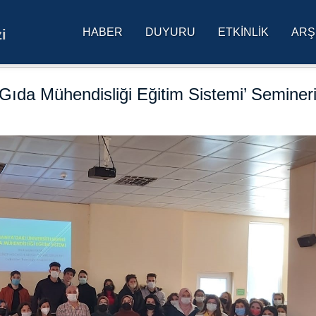
HABER
DUYURU
ETKINLIK
ARŞ
i
res Üniversitesi Ana Sa
ıda Mühendisliği Eğitim Sistemi’ Seminer