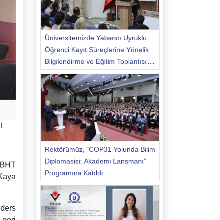
Üniversitemizde Yabancı Uyruklu
Öğrenci Kayıt Süreçlerine Yönelik
Bilgilendirme ve Eğitim Toplantısı
Düzenlendi
i
Rektörümüz, “COP31 Yolunda Bilim
Diplomasisi: Akademi Lansmanı”
n BHT
Programına Katıldı
 Kaya
 ders
 geri