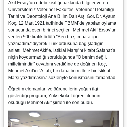
Akif Ersoy’un edebi kişiliği hakkında bilgiler veren
Üniversitemiz Veteriner Fakültesi Veteriner Hekimliği
Tarihi ve Deontoloji Ana Bilim Dalı Arş. Gör. Dr. Aysun
Koç, 12 Mart 1921 tarihinde TBMM´de yapılan oylama
sonucunda eseri birinci seçilen Mehmet Akif Ersoy’un,
verilen 500 liralık ödülü “Ben bu şiiri para için
yazmadım.” diyerek Türk ordusuna bağışladığını
anlattı. Mehmet Akif’e, İstiklal Marşı’nı kitabı Safahat’a
niçin koydurmadığı sorulduğunda “O benim değil,
milletimindir.” cevabını verdiğine de değinen Koç,
Mehmet Akif’in “Allah, bir daha bu millete bir İstiklal
Marşı yazdırmasın.” sözleriyle konuşmasını tamamladı.
Öğretim elemanları ve öğrencilerin yoğun ilgi
gösterdiği program, Yüksekokul öğrencilerinin
okuduğu Mehmet Akif şiirleri ile son buldu.