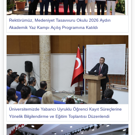
Rektörümüz, Medeniyet Tasavvuru Okulu 2026 Aydın
Akademik Yaz Kampı Açılış Programına Katıldı
Üniversitemizde Yabancı Uyruklu Öğrenci Kayıt Süreçlerine
Yönelik Bilgilendirme ve Eğitim Toplantısı Düzenlendi