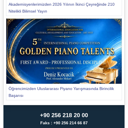
Akademisyenlerimizden 2026 Yılının İkinci Çeyreğinde 210
Nitelikli Bilimsel Yayın
Öğrencimizden Uluslararası Piyano Yarışmasında Birincilik
Başarısı
+90 256 218 20 00
Faks : +90 256 214 66 87