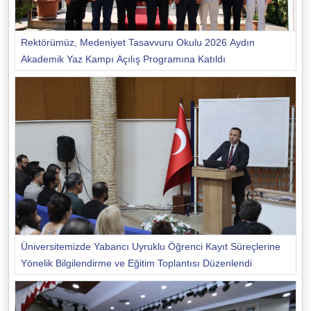
Rektörümüz, Medeniyet Tasavvuru Okulu 2026 Aydın
Akademik Yaz Kampı Açılış Programına Katıldı
Üniversitemizde Yabancı Uyruklu Öğrenci Kayıt Süreçlerine
Yönelik Bilgilendirme ve Eğitim Toplantısı Düzenlendi