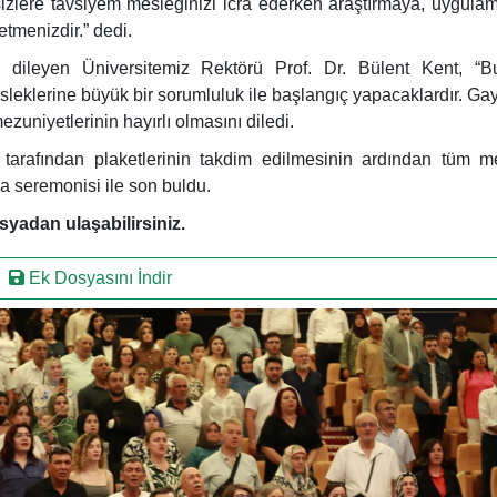
sizlere tavsiyem mesleğinizi icra ederken araştırmaya, uygula
tmenizdir.” dedi.
r dileyen Üniversitemiz Rektörü Prof. Dr. Bülent Kent, “
leklerine büyük bir sorumluluk ile başlangıç yapacaklardır. Gayr
ezuniyetlerinin hayırlı olmasını diledi.
 tarafından plaketlerinin takdim edilmesinin ardından tüm 
ma seremonisi ile son buldu.
syadan ulaşabilirsiniz.
Ek Dosyasını İndir