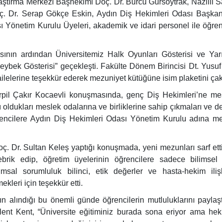
ştırma Merkezi Başhekimi Doç. Dr. Burcu Gürsoytrak, Nazilli S
. Dr. Serap Gökçe Eskin, Aydın Diş Hekimleri Odası Başkan
ı Yönetim Kurulu Üyeleri, akademik ve idari personel ile öğren
sının ardından Üniversitemiz Halk Oyunları Gösterisi ve Ya
eybek Gösterisi” geçekleşti. Fakülte Dönem Birincisi Dt. Yusu
ilelerine teşekkür ederek mezuniyet kütüğüne isim plaketini çakt
rpil Çakır Kocaevli konuşmasında, genç Diş Hekimleri’ne me
ldukları meslek odalarına ve birliklerine sahip çıkmaları ve d
ğrencilere Aydın Diş Hekimleri Odası Yönetim Kurulu adına m
. Dr. Sultan Keleş yaptığı konuşmada, yeni mezunları sarf etti
brik edip, öğretim üyelerinin öğrencilere sadece bilimsel 
al sorumluluk bilinci, etik değerler ve hasta-hekim ilişk
kleri için teşekkür etti.
ının alındığı bu önemli günde öğrencilerin mutluluklarını paylaşt
ülent Kent, “Üniversite eğitiminiz burada sona eriyor ama hek