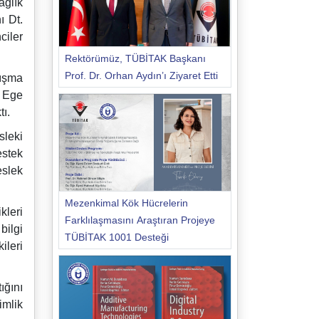
ağlık
ı Dt.
ciler
Rektörümüz, TÜBİTAK Başkanı
Prof. Dr. Orhan Aydın’ı Ziyaret Etti
rışma
f Ege
ı.
sleki
estek
eslek
Mezenkimal Kök Hücrelerin
kleri
Farklılaşmasını Araştıran Projeye
bilgi
TÜBİTAK 1001 Desteği
ileri
ığını
imlik