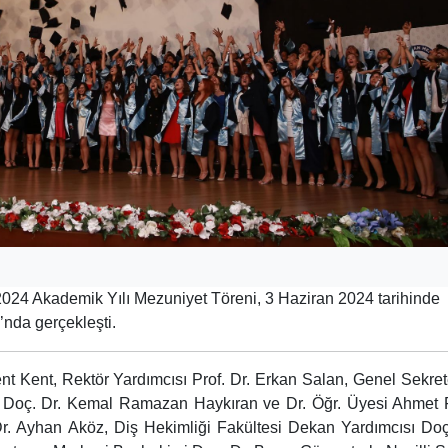
2024 Akademik Yılı Mezuniyet Töreni, 3 Haziran 2024 tarihinde
’nda gerçekleşti.
nt Kent, Rektör Yardımcısı Prof. Dr. Erkan Salan, Genel Sekret
rı Doç. Dr. Kemal Ramazan Haykıran ve Dr. Öğr. Üyesi Ahmet 
Dr. Ayhan Aköz, Diş Hekimliği Fakültesi Dekan Yardımcısı Doç