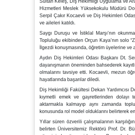
Sultan Keleş, Diş Hekimliği Uygulama ve Ara
Hizmetleri Meslek Yüksekokulu Müdürü Doç
Serpil Çakır Kocaevli ve Diş Hekimleri Odas
ve aileleri katıldı.
Saygı Duruşu ve İstiklal Marşı’nın okunma
Topluluğu ekibinden Orçun Kaya’nın solo “Z
İlgezdi konuşmasında, öğretim üyelerine ve a
Aydın Diş Hekimleri Odası Başkanı Dt. Se
dayanışmanın öneminden bahsederek kayıtlı o
olmalarını tavsiye etti. Kocaevli, mezun ö
hayatlarında başarılar diledi.
Diş Hekimliği Fakültesi Dekan Yardımcısı Doç
kıymetli emek ve gayretlerinden dolayı te
aktarmakla kalmayıp aynı zamanda toplums
konusunda rol model olduklarını belirterek eme
Yıllar süren özverili çalışmalarının karşılığ
belirten Üniversitemiz Rektörü Prof. Dr. B