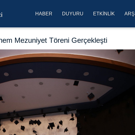
HABER
DUYURU
ETKINLIK
ARŞ
i
res Üniversitesi Ana Sa
önem Mezuniyet Töreni Gerçekleşti