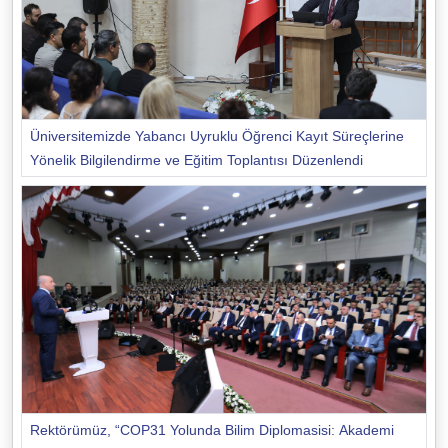
Üniversitemizde Yabancı Uyruklu Öğrenci Kayıt Süreçlerine
Yönelik Bilgilendirme ve Eğitim Toplantısı Düzenlendi
Rektörümüz, “COP31 Yolunda Bilim Diplomasisi: Akademi