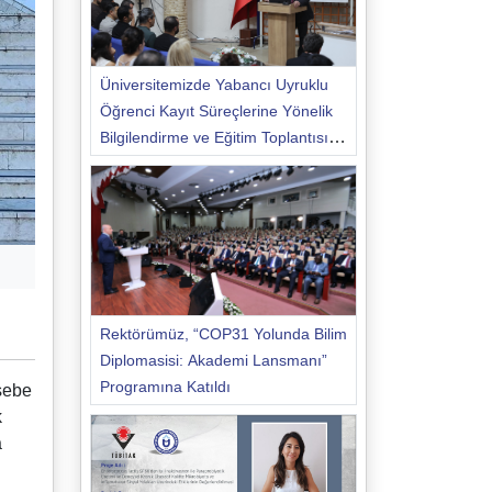
Üniversitemizde Yabancı Uyruklu
Öğrenci Kayıt Süreçlerine Yönelik
Bilgilendirme ve Eğitim Toplantısı
Düzenlendi
Rektörümüz, “COP31 Yolunda Bilim
Diplomasisi: Akademi Lansmanı”
Programına Katıldı
sebe
k
a