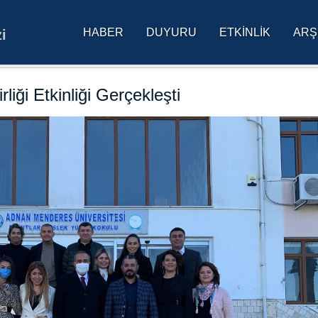
HABER
DUYURU
ETKINLIK
ARŞ
i
res Üniversitesi Ana Sa
iği Etkinliği Gerçekleşti