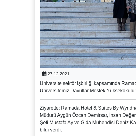
27.12.2021
Üniversite sektör işbirliği kapsamında Rama
Üniversitemiz Davutlar Meslek Yüksekokulu’n
Ziyarette; Ramada Hotel & Suites By Wynd
Müdürü Aygün Özcan Demirsar, İnsan Değer
Şefi Mustafa Ay ve Gıda Mühendisi Deniz Kaza
bilgi verdi.