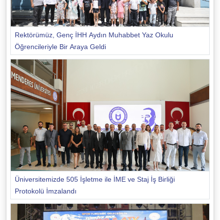
Rektörümüz, Genç İHH Aydın Muhabbet Yaz Okulu
Öğrencileriyle Bir Araya Geldi
Üniversitemizde 505 İşletme ile İME ve Staj İş Birliği
Protokolü İmzalandı