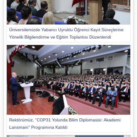
Üniversitemizde Yabancı Uyruklu Öğrenci Kayıt Süreçlerine
Yönelik Bilgilendirme ve Eğitim Toplantısı Düzenlendi
Rektörümüz, “COP31 Yolunda Bilim Diplomasisi: Akademi
Lansmanı” Programına Katıldı