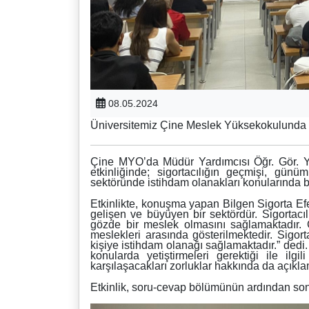
08.05.2024
Üniversitemiz Çine Meslek Yüksekokulunda 7 
Çine MYO’da Müdür Yardımcısı Öğr. Gör. 
etkinliğinde; sigortacılığın geçmişi, günüm
sektöründe istihdam olanakları konularında bil
Etkinlikte, konuşma yapan Bilgen Sigorta Efe
gelişen ve büyüyen bir sektördür. Sigortacı
gözde bir meslek olmasını sağlamaktadır. 
meslekleri arasında gösterilmektedir. Sigorta
kişiye istihdam olanağı sağlamaktadır.” dedi
konularda yetiştirmeleri gerektiği ile ilgi
karşılaşacakları zorluklar hakkında da açıkl
Etkinlik, soru-cevap bölümünün ardından son