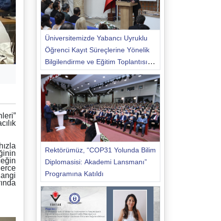
Üniversitemizde Yabancı Uyruklu
Öğrenci Kayıt Süreçlerine Yönelik
Bilgilendirme ve Eğitim Toplantısı
Düzenlendi
leri”
cılık
hızla
Rektörümüz, “COP31 Yolunda Bilim
ğinin
ceğin
Diplomasisi: Akademi Lansmanı”
lerce
Programına Katıldı
hangi
rında