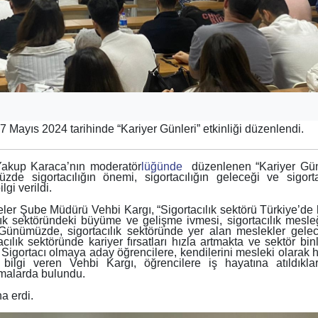
Mayıs 2024 tarihinde “Kariyer Günleri” etkinliği düzenlendi.
Yakup Karaca’nın moderatör
lüğünde
düzenlenen “Kariyer Gün
üzde sigortacılığın önemi, sigortacılığın geleceği ve sigorta
gi verildi.
ler Şube Müdürü Vehbi Kargı, “Sigortacılık sektörü Türkiye’de 
lık sektöründeki büyüme ve gelişme ivmesi, sigortacılık mesle
Günümüzde, sigortacılık sektöründe yer alan meslekler gele
cılık sektöründe kariyer fırsatları hızla artmakta ve sektör bin
. Sigortacı olmaya aday öğrencilere, kendilerini mesleki olarak 
li bilgi veren Vehbi Kargı, öğrencilere iş hayatına atıldıkla
amalarda bulundu.
a erdi.