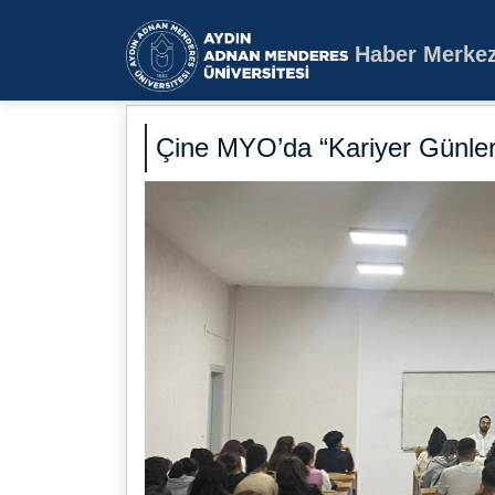
Haber Merkez
Aydın Adnan Mende
Çine MYO’da “Kariyer Günleri