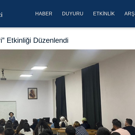
HABER
DUYURU
ETKINLIK
ARŞ
i
res Üniversitesi Ana Sa
” Etkinliği Düzenlendi