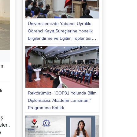
Üniversitemizde Yabancı Uyruklu
Öğrenci Kayıt Süreçlerine Yönelik
Bilgilendirme ve Eğitim Toplantısı
Düzenlendi
ım
ik
Rektörümüz, “COP31 Yolunda Bilim
Diplomasisi: Akademi Lansmanı”
Programına Katıldı
iş
leri,
e