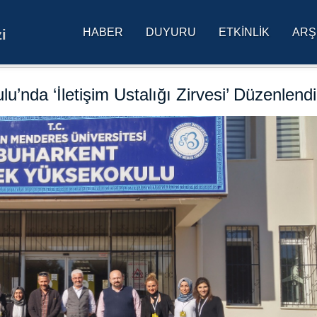
HABER
DUYURU
ETKINLIK
ARŞ
i
res Üniversitesi Ana Sa
’nda ‘İletişim Ustalığı Zirvesi’ Düzenlendi