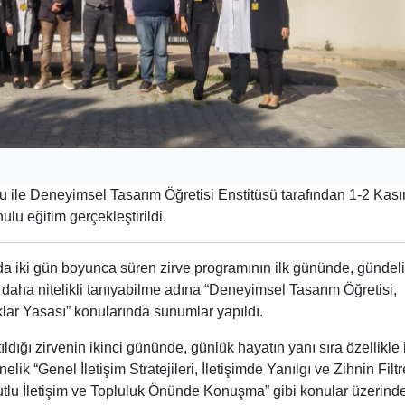
 ile Deneyimsel Tasarım Öğretisi Enstitüsü tarafından 1-2 Kas
nulu eğitim gerçekleştirildi.
iki gün boyunca süren zirve programının ilk gününde, gündel
 daha nitelikli tanıyabilme adına “Deneyimsel Tasarım Öğretisi,
ıklar Yasası” konularında sunumlar yapıldı.
ldığı zirvenin ikinci gününde, günlük hayatın yanı sıra özellikle 
k “Genel İletişim Stratejileri, İletişimde Yanılgı ve Zihnin Filtre
yutlu İletişim ve Topluluk Önünde Konuşma” gibi konular üzerind