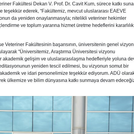
riner Fakültesi Dekan V. Prof. Dr. Cavit Kum, sürece katkı sun
ere teşekkür ederek, “Fakültemiz, mevcut uluslararası EAEVE
onun da yeniden onaylanmasıyla; nitelikli veteriner hekimler
çlendirme ve toplum yararına hizmet üretme hedeflerini kararlılık
se Veteriner Fakültesinin başarısının, üniversitenin genel vizyo
layarak “Üniversitemiz, Araştırma Üniversitesi vizyonu
ir akademik gelişim ve uluslararasılaşma hedefleriyle yoluna d
reditasyonunun yeniden tescil edilmesi, bu vizyonun somut bir
akademik ve idari personelimize teşekkür ediyorum. ADÜ olarak
rerek ülkemize ve bilim dünyasına katkı sunmaya devam edeceğiz