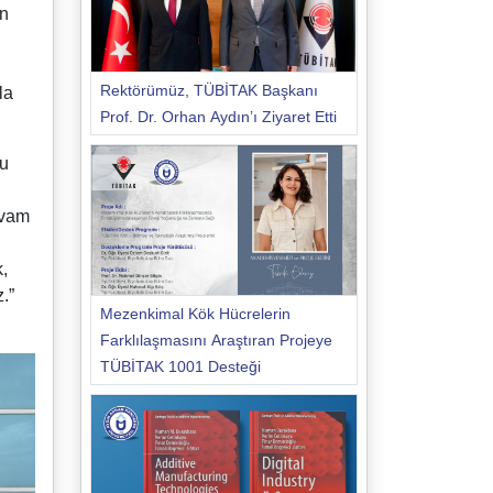
an
Rektörümüz, TÜBİTAK Başkanı
la
Prof. Dr. Orhan Aydın’ı Ziyaret Etti
nu
evam
,
.”
Mezenkimal Kök Hücrelerin
Farklılaşmasını Araştıran Projeye
TÜBİTAK 1001 Desteği