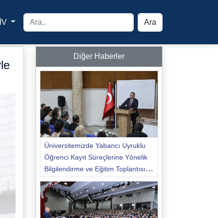
İV
Ara
yfa
Diğer Haberler
le
Üniversitemizde Yabancı Uyruklu
Öğrenci Kayıt Süreçlerine Yönelik
Bilgilendirme ve Eğitim Toplantısı
Düzenlendi