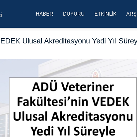
HABER
DUYURU
ETKINLIK
ARŞ
i
res Üniversitesi Ana Sa
VEDEK Ulusal Akreditasyonu Yedi Yıl Sürey