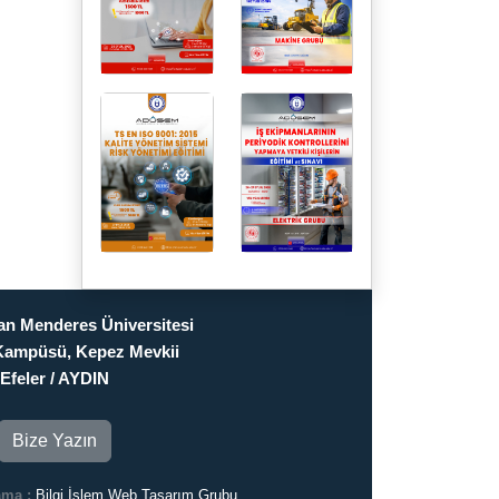
n Menderes Üniversitesi
Kampüsü, Kepez Mevkii
Efeler / AYDIN
Bize Yazın
ama :
Bilgi İşlem Web Tasarım Grubu