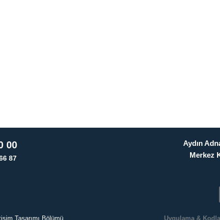
Aydın Adna
0 00
Merkez 
66 87
letişim Tasarımı Bölümü
Uygulama & Kodl