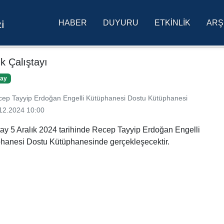
HABER
DUYURU
ETKINLIK
ARŞ
i
res Üniversitesi Ana Sa
k Çalıştayı
tay
ep Tayyip Erdoğan Engelli Kütüphanesi Dostu Kütüphanesi
12.2024 10:00
tay 5 Aralık 2024 tarihinde Recep Tayyip Erdoğan Engelli
hanesi Dostu Kütüphanesinde gerçekleşecektir.