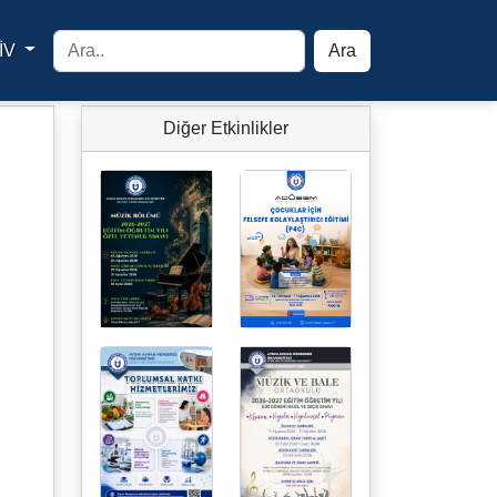
İV
Ara
yfa
Diğer Etkinlikler