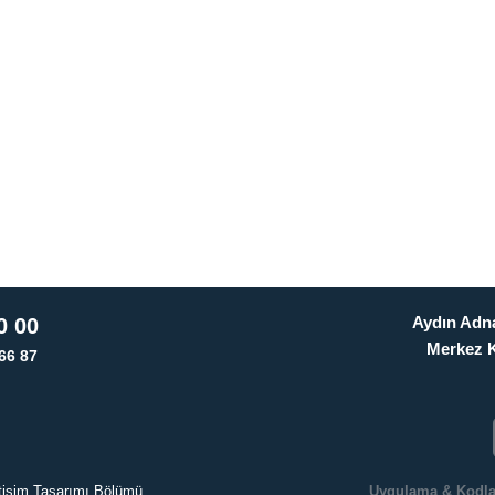
Aydın Adna
0 00
Merkez 
66 87
letişim Tasarımı Bölümü
Uygulama & Kodl