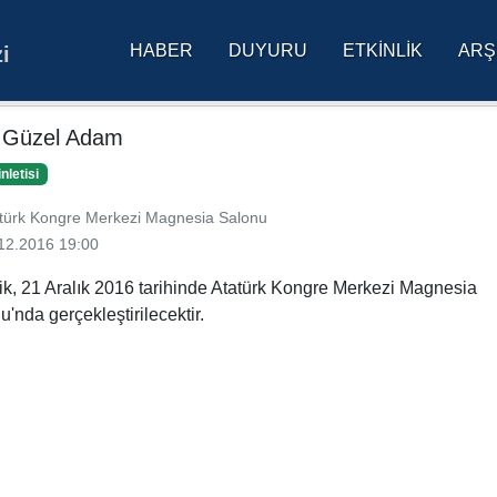
HABER
DUYURU
ETKINLIK
ARŞ
i
res Üniversitesi Ana Sa
 Güzel Adam
inletisi
türk Kongre Merkezi Magnesia Salonu
12.2016 19:00
lik, 21 Aralık 2016 tarihinde Atatürk Kongre Merkezi Magnesia
u'nda gerçekleştirilecektir.