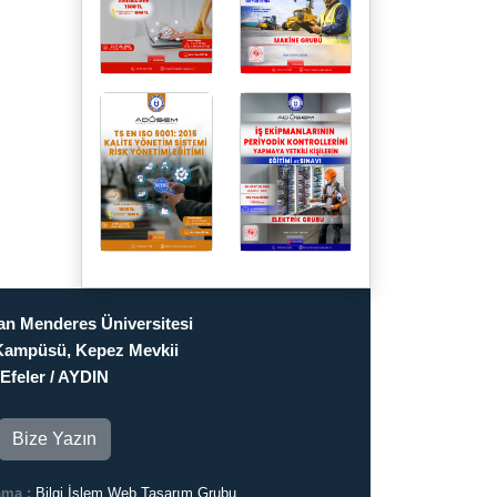
n Menderes Üniversitesi
Kampüsü, Kepez Mevkii
Efeler / AYDIN
Bize Yazın
ama :
Bilgi İşlem Web Tasarım Grubu