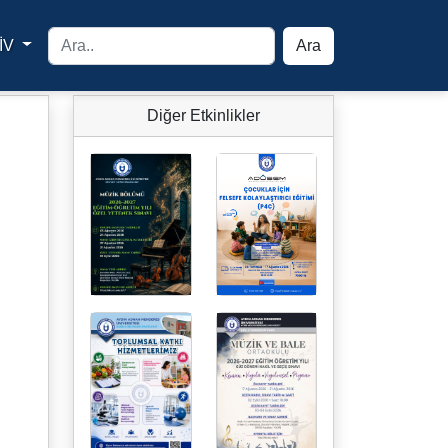
İV
Ara
yfa
Diğer Etkinlikler