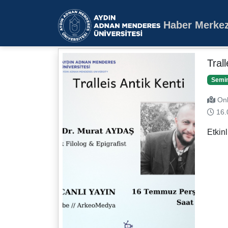
Haber Merkez
Aydın Adnan Mende
Trall
Semi
Onl
16.
Etkin