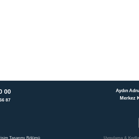
Aydın Adna
0 00
Merkez 
66 87
letişim Tasarımı Bölümü
Uygulama & Kodl