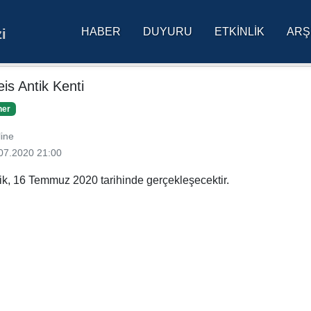
HABER
DUYURU
ETKINLIK
ARŞ
i
res Üniversitesi Ana Sa
eis Antik Kenti
ner
ine
07.2020 21:00
lik, 16 Temmuz 2020 tarihinde gerçekleşecektir.