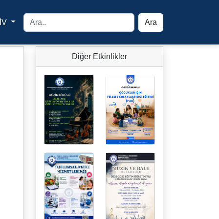
İV
Ara
yfa
Diğer Etkinlikler