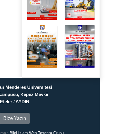
n Menderes Üniversitesi
Kampüsü, Kepez Mevkii
Efeler / AYDIN
Bize Yazın
ama :
Bilgi İşlem Web Tasarım Grubu