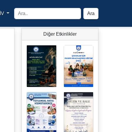
İV
Ara
yfa
Diğer Etkinlikler