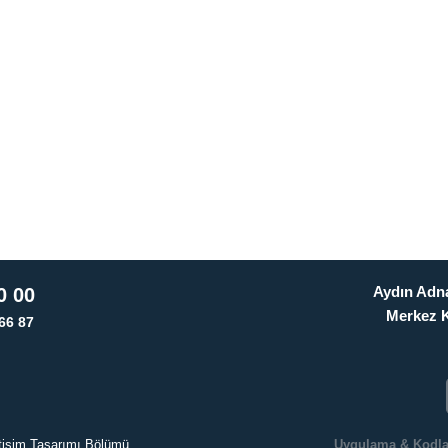
Aydın Adna
0 00
Merkez 
66 87
letişim Tasarımı Bölümü
Uygulama & Kodl