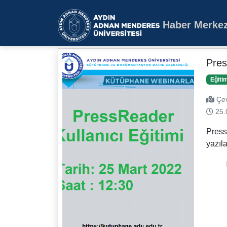
Haber Merkez
Aydın Adnan Mende
Pres
Eğiti
Çev
25.
Press
yazıla