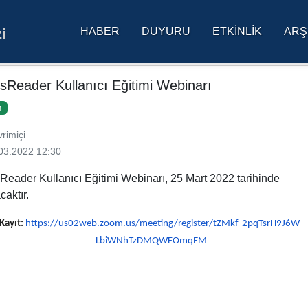
HABER
DUYURU
ETKINLIK
ARŞ
i
res Üniversitesi Ana Sa
sReader Kullanıcı Eğitimi Webinarı
m
rimiçi
03.2022 12:30
Reader Kullanıcı Eğitimi Webinarı, 25 Mart 2022 tarihinde
caktır.
Kayıt:
https://us02web.zoom.us/
meeting/register/tZMkf-
2pqTsrH9J6W-
LbiWNhTzDMQWFOmqEM