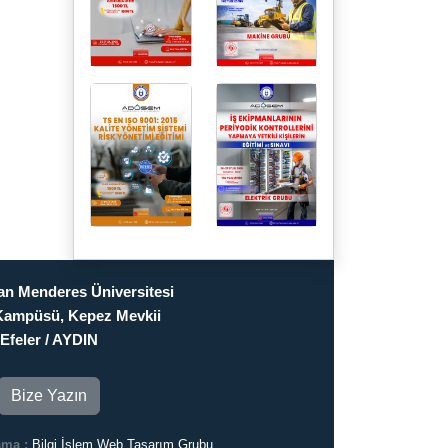
n Menderes Üniversitesi
Kampüsü, Kepez Mevkii
Efeler / AYDIN
Bize Yazın
ama :
Bilgi İşlem Web Tasarım Grubu