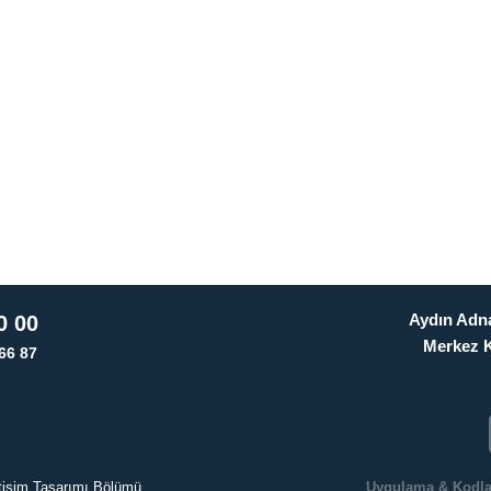
Aydın Adna
0 00
Merkez 
66 87
letişim Tasarımı Bölümü
Uygulama & Kodl