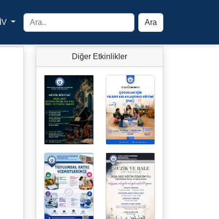
İV
Ara
yfa
Diğer Etkinlikler