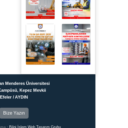
n Menderes Üniversitesi
Kampüsü, Kepez Mevkii
Efeler / AYDIN
Bize Yazın
ama :
Bilgi İşlem Web Tasarım Grubu