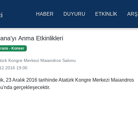
HABER
DUYURU
ETKINLIK
ARŞ
i
res Üniversitesi Ana Sa
ana'yı Anma Etkinlikleri
rans - Konser
türk Kongre Merkezi Maiandros Salonu
12.2016 19:00
lik, 23 Aralık 2016 tarihinde Atatürk Kongre Merkezi Maiandros
u'nda gerçekleşecektir.