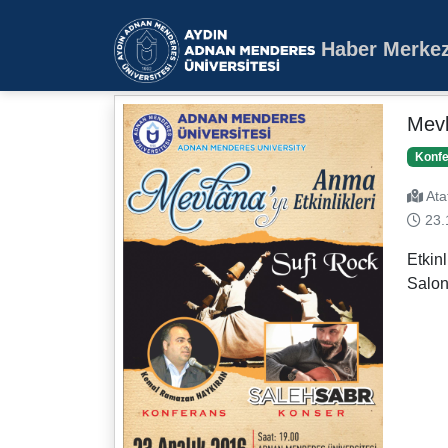
Haber Merkez
Aydın Adnan Mende
Mevl
Konfe
Ata
23.
Etkin
Salon