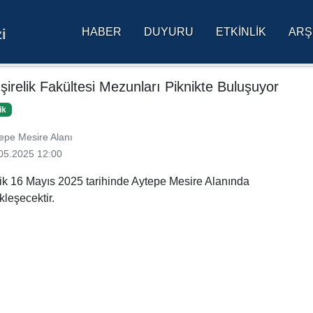
HABER
DUYURU
ETKINLIK
ARŞ
i
res Üniversitesi Ana Sa
irelik Fakültesi Mezunları Piknikte Buluşuyor
ik
epe Mesire Alanı
05.2025 12:00
lik 16 Mayıs 2025 tarihinde Aytepe Mesire Alanında
kleşecektir.