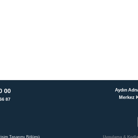
Aydın Adna
0 00
Merkez 
66 87
letişim Tasarımı Bölümü
Uygulama & Kodl