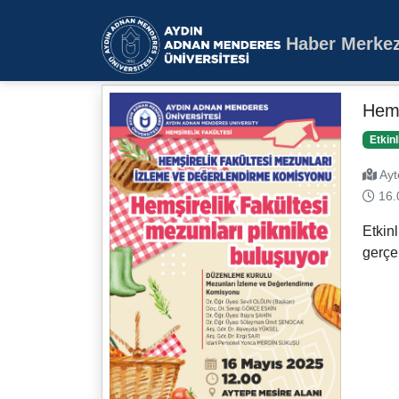
Haber Merkez
Aydın Adnan Mende
Hemş
Etkinl
Ayt
16.
Etkin
gerçe