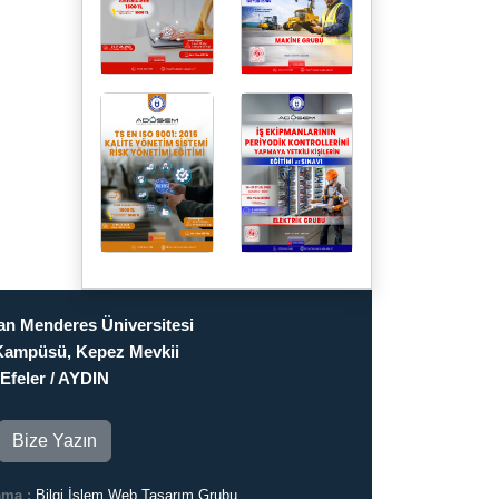
n Menderes Üniversitesi
Kampüsü, Kepez Mevkii
Efeler / AYDIN
Bize Yazın
ama :
Bilgi İşlem Web Tasarım Grubu