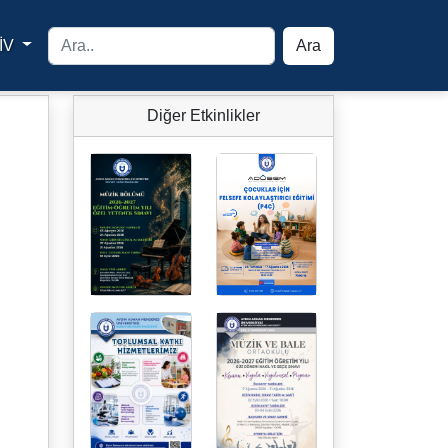
İV
Ara
yfa
Diğer Etkinlikler