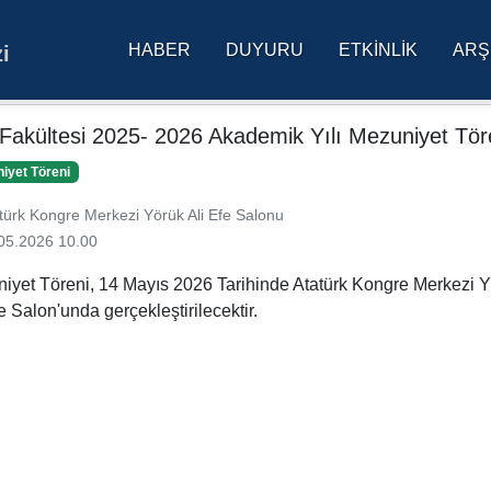
HABER
DUYURU
ETKINLIK
ARŞ
i
res Üniversitesi Ana Sa
Fakültesi 2025- 2026 Akademik Yılı Mezuniyet Tör
iyet Töreni
türk Kongre Merkezi Yörük Ali Efe Salonu
05.2026 10.00
iyet Töreni, 14 Mayıs 2026 Tarihinde Atatürk Kongre Merkezi 
e Salon'unda gerçekleştirilecektir.