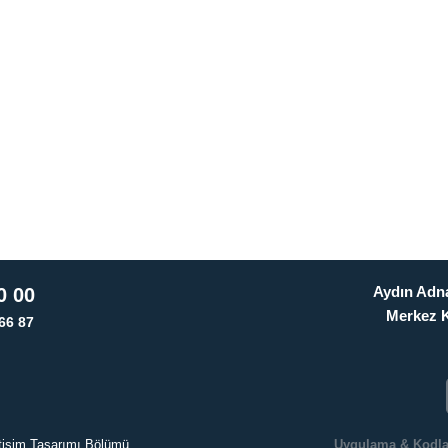
Aydın Adna
0 00
Merkez 
66 87
letişim Tasarımı Bölümü
Uygulama & Kodl