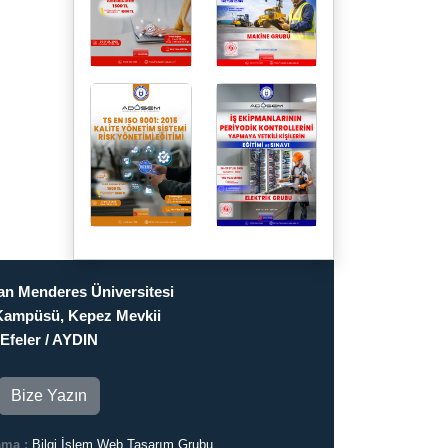
n Menderes Üniversitesi
Kampüsü, Kepez Mevkii
Efeler / AYDIN
Bize Yazın
ama :
Bilgi İşlem Web Tasarım Grubu