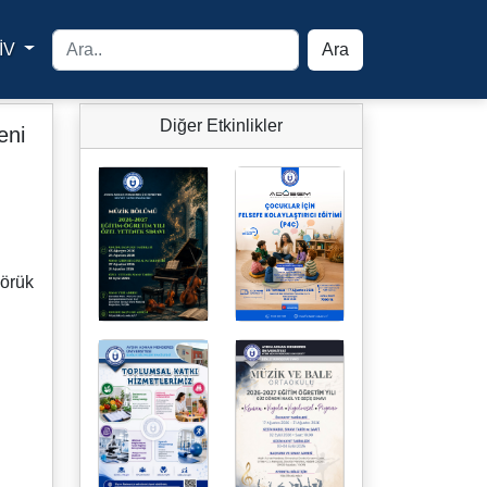
İV
Ara
yfa
Diğer Etkinlikler
eni
Yörük