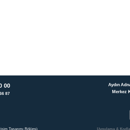
Aydın Adna
0 00
Merkez 
66 87
letişim Tasarımı Bölümü
Uygulama & Kodl