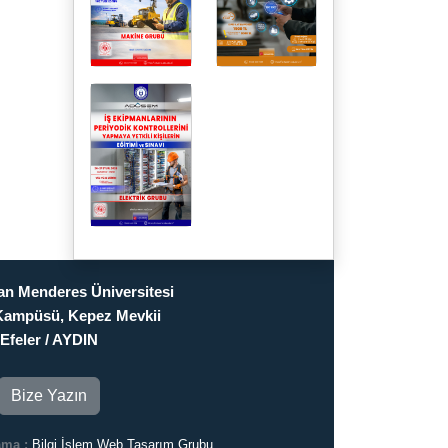
n Menderes Üniversitesi
Kampüsü, Kepez Mevkii
Efeler / AYDIN
Bize Yazın
ama :
Bilgi İşlem Web Tasarım Grubu