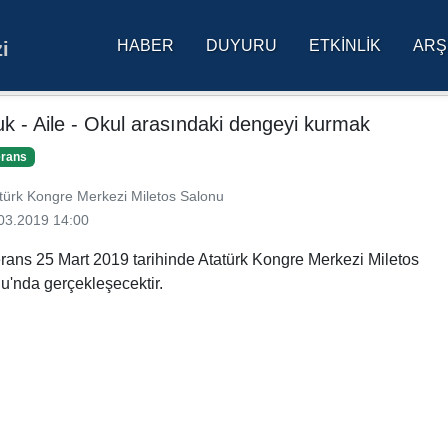
HABER
DUYURU
ETKINLIK
ARŞ
i
res Üniversitesi Ana Sa
k - Aile - Okul arasındaki dengeyi kurmak
erans
türk Kongre Merkezi Miletos Salonu
03.2019 14:00
rans 25 Mart 2019 tarihinde Atatürk Kongre Merkezi Miletos
u'nda gerçekleşecektir.