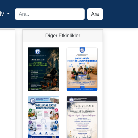
İV
Ara
yfa
Diğer Etkinlikler