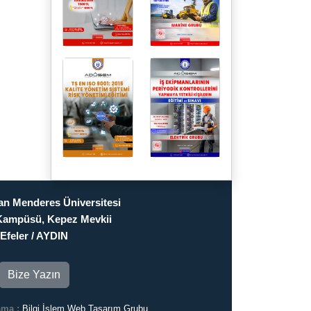
n Menderes Üniversitesi
Kampüsü, Kepez Mevkii
Efeler / AYDIN
Bize Yazın
ama :
Bilgi İşlem Web Tasarım Grubu