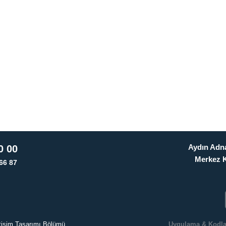
Aydın Adna
0 00
Merkez 
66 87
letişim Tasarımı Bölümü
Uygulama & Kodl