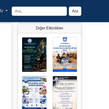
İV
Ara
yfa
Diğer Etkinlikler