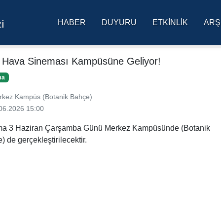
HABER
DUYURU
ETKINLIK
ARŞ
i
res Üniversitesi Ana Sa
 Hava Sineması Kampüsüne Geliyor!
ma
kez Kampüs (Botanik Bahçe)
06.2026 15:00
ma 3 Haziran Çarşamba Günü Merkez Kampüsünde (Botanik
) de gerçekleştirilecektir.