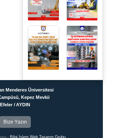
n Menderes Üniversitesi
Kampüsü, Kepez Mevkii
Efeler / AYDIN
Bize Yazın
ama :
Bilgi İşlem Web Tasarım Grubu