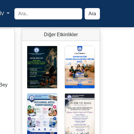
İV
Ara
yfa
Diğer Etkinlikler
 Bey