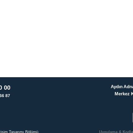
Aydın Adna
0 00
Merkez 
66 87
letişim Tasarımı Bölümü
Uygulama & Kodl