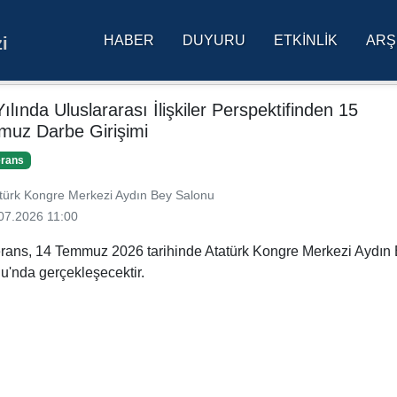
HABER
DUYURU
ETKINLIK
ARŞ
i
res Üniversitesi Ana Sa
Yılında Uluslararası İlişkiler Perspektifinden 15
uz Darbe Girişimi
erans
türk Kongre Merkezi Aydın Bey Salonu
07.2026 11:00
rans, 14 Temmuz 2026 tarihinde Atatürk Kongre Merkezi Aydın
u'nda gerçekleşecektir.