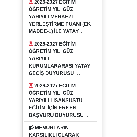
2026-2027 EĞİTİM
GÜZ YARIYILI KURUMİÇİ YATAY
ÖĞRETİM YILI GÜZ
GEÇİŞ DUYURUSU
YARIYILI MERKEZİ
YERLEŞTİRME PUANI (EK
MADDE-1) İLE YATAY
GEÇİŞ DUYURUSU
2026-2027 EĞİTİM
16.07.2026
ÖĞRETİM YILI GÜZ
2026-2027 EĞİTİM ÖĞRETİM YILI
YARIYILI
GÜZ YARIYILI MERKEZİ
KURUMLARARASI YATAY
YERLEŞTİRME PUANI (EK
GEÇİŞ DUYURUSU
MADDE-1) İLE YATAY GEÇİŞ
16.07.2026
DUYURUSU
2026-2027 EĞİTİM
2026-2027 EĞİTİM ÖĞRETİM YILI
ÖĞRETİM YILI GÜZ
GÜZ YARIYILI KURUMLARARASI
YARIYILI LİSANSÜSTÜ
YATAY GEÇİŞ DUYURUSU
EĞİTİMİ İÇİN ERKEN
BAŞVURU DUYURUSU
04.05.2026
MEMURLARIN
Bilgi için ilgili enstitü müdürlükleri
KARŞILIKLI OLARAK