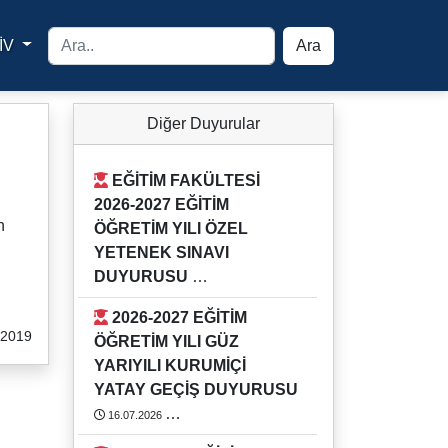
İV
Ara
yfa
Diğer Duyurular
EĞİTİM FAKÜLTESİ
2026-2027 EĞİTİM
n
ÖĞRETİM YILI ÖZEL
YETENEK SINAVI
DUYURUSU
03.08.2026
2026-2027 EĞİTİM
Detaylı bilgi için Eğitim Fakültesi
.2019
ÖĞRETİM YILI GÜZ
Öğrenci İşlerini arayınız.
YARIYILI KURUMİÇİ
https://rehber.adu.edu.tr/#
YATAY GEÇİŞ DUYURUSU
16.07.2026
2026-2027 EĞİTİM ÖĞRETİM YILI