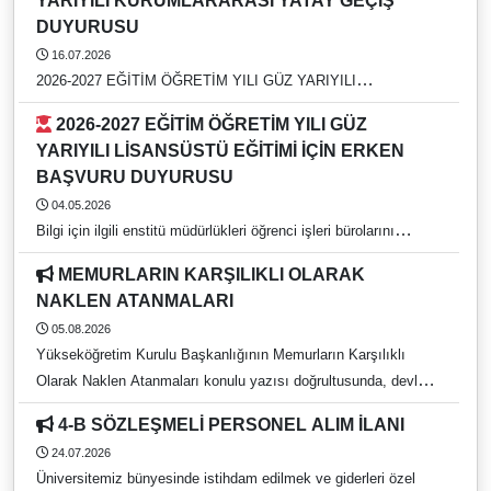
YARIYILI KURUMLARARASI YATAY GEÇİŞ
DUYURUSU
16.07.2026
2026-2027 EĞİTİM ÖĞRETİM YILI GÜZ YARIYILI
KURUMLARARASI YATAY GEÇİŞ DUYURUSU
2026-2027 EĞİTİM ÖĞRETİM YILI GÜZ
YARIYILI LİSANSÜSTÜ EĞİTİMİ İÇİN ERKEN
BAŞVURU DUYURUSU
04.05.2026
Bilgi için ilgili enstitü müdürlükleri öğrenci işleri bürolarını
arayınız. https://rehber.adu.edu.tr/
MEMURLARIN KARŞILIKLI OLARAK
NAKLEN ATANMALARI
05.08.2026
Yükseköğretim Kurulu Başkanlığının Memurların Karşılıklı
Olarak Naklen Atanmaları konulu yazısı doğrultusunda, devlet
yükseköğretim kurumlarında görev yapan ve 657 sayılı Devlet
4-B SÖZLEŞMELİ PERSONEL ALIM İLANI
Memurları Kanunu kapsamında bulunan idari personelin
24.07.2026
karşılıklı naklen atanma tercih işlemleri, 05 Ağustos 2026 – 21
Üniversitemiz bünyesinde istihdam edilmek ve giderleri özel
Ağustos 2026 tarihleri arasında gerçekleştirilecektir. Başvurular