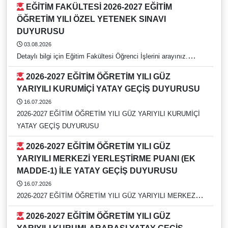
EĞİTİM FAKÜLTESİ 2026-2027 EĞİTİM
ÖĞRETİM YILI ÖZEL YETENEK SINAVI
DUYURUSU
03.08.2026
Detaylı bilgi için Eğitim Fakültesi Öğrenci İşlerini arayınız.
https://rehber.adu.edu.tr/#
2026-2027 EĞİTİM ÖĞRETİM YILI GÜZ
YARIYILI KURUMİÇİ YATAY GEÇİŞ DUYURUSU
16.07.2026
2026-2027 EĞİTİM ÖĞRETİM YILI GÜZ YARIYILI KURUMİÇİ
YATAY GEÇİŞ DUYURUSU
2026-2027 EĞİTİM ÖĞRETİM YILI GÜZ
YARIYILI MERKEZİ YERLEŞTİRME PUANI (EK
MADDE-1) İLE YATAY GEÇİŞ DUYURUSU
16.07.2026
2026-2027 EĞİTİM ÖĞRETİM YILI GÜZ YARIYILI MERKEZİ
YERLEŞTİRME PUANI (EK MADDE-1) İLE YATAY GEÇİŞ
2026-2027 EĞİTİM ÖĞRETİM YILI GÜZ
DUYURUSU