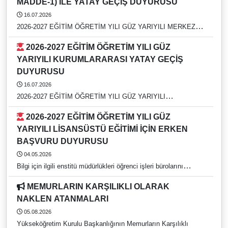
MADDE-1) İLE YATAY GEÇİŞ DUYURUSU
16.07.2026
2026-2027 EĞİTİM ÖĞRETİM YILI GÜZ YARIYILI MERKEZİ
YERLEŞTİRME PUANI (EK MADDE-1) İLE YATAY GEÇİŞ
2026-2027 EĞİTİM ÖĞRETİM YILI GÜZ
DUYURUSU
YARIYILI KURUMLARARASI YATAY GEÇİŞ
DUYURUSU
16.07.2026
2026-2027 EĞİTİM ÖĞRETİM YILI GÜZ YARIYILI
KURUMLARARASI YATAY GEÇİŞ DUYURUSU
2026-2027 EĞİTİM ÖĞRETİM YILI GÜZ
YARIYILI LİSANSÜSTÜ EĞİTİMİ İÇİN ERKEN
BAŞVURU DUYURUSU
04.05.2026
Bilgi için ilgili enstitü müdürlükleri öğrenci işleri bürolarını
arayınız. https://rehber.adu.edu.tr/
MEMURLARIN KARŞILIKLI OLARAK
NAKLEN ATANMALARI
05.08.2026
Yükseköğretim Kurulu Başkanlığının Memurların Karşılıklı