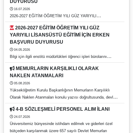
DUYURUSU
16.07.2026
2026-2027 EĞİTİM ÖĞRETİM YILI GÜZ YARIYILI
KURUMLARARASI YATAY GEÇİŞ DUYURUSU
2026-2027 EĞİTİM ÖĞRETİM YILI GÜZ
YARIYILI LİSANSÜSTÜ EĞİTİMİ İÇİN ERKEN
BAŞVURU DUYURUSU
04.05.2026
Bilgi için ilgili enstitü müdürlükleri öğrenci işleri bürolarını
arayınız. https://rehber.adu.edu.tr/
MEMURLARIN KARŞILIKLI OLARAK
NAKLEN ATANMALARI
05.08.2026
Yükseköğretim Kurulu Başkanlığının Memurların Karşılıklı
Olarak Naklen Atanmaları konulu yazısı doğrultusunda, devlet
yükseköğretim kurumlarında görev yapan ve 657 sayılı Devlet
4-B SÖZLEŞMELİ PERSONEL ALIM İLANI
Memurları Kanunu kapsamında bulunan idari personelin
24.07.2026
karşılıklı naklen atanma tercih işlemleri, 05 Ağustos 2026 – 21
Üniversitemiz bünyesinde istihdam edilmek ve giderleri özel
Ağustos 2026 tarihleri arasında gerçekleştirilecektir. Başvurular
bütçeden karşılanmak üzere 657 sayılı Devlet Memurları
bireysel olarak, e-Devlet kimlik doğrulaması ile pbs.yok.gov.tr