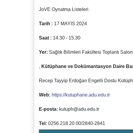
JoVE Oynatma Listeleri
Tarih :
17 MAYIS 2024
Saat :
14.30 - 15.30
Yer:
Sağlık Bilimleri Fakültesi Toplantı Salo
,
Kütüphane ve Dokümantasyon Daire Baş
Recep Tayyip Erdoğan Engelli Dostu Kütüp
Web:
https://kutuphane.adu.edu.tr
E-posta:
kutuph@adu.edu.tr
Tel:
0256 218 20 00/2840-2841