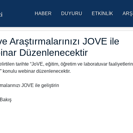
HABER
DUYURU
ETKINLIK
ARŞ
i
res Üniversitesi Ana Sa
ve Araştırmalarınızı JOVE ile
binar Düzenlenecektir
tilen tarihte “JoVE, eğitim, öğretim ve laboratuvar faaliyetlerin
ı” konulu webinar düzenlenecektir.
malarınızı JOVE ile geliştirin
 Bakış