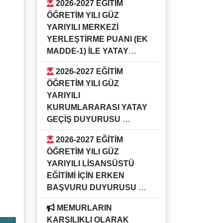
2026-2027 EĞİTİM
GÜZ YARIYILI KURUMİÇİ YATAY
ÖĞRETİM YILI GÜZ
GEÇİŞ DUYURUSU
YARIYILI MERKEZİ
YERLEŞTİRME PUANI (EK
MADDE-1) İLE YATAY
GEÇİŞ DUYURUSU
2026-2027 EĞİTİM
16.07.2026
ÖĞRETİM YILI GÜZ
2026-2027 EĞİTİM ÖĞRETİM YILI
YARIYILI
GÜZ YARIYILI MERKEZİ
KURUMLARARASI YATAY
YERLEŞTİRME PUANI (EK
GEÇİŞ DUYURUSU
MADDE-1) İLE YATAY GEÇİŞ
16.07.2026
DUYURUSU
2026-2027 EĞİTİM
2026-2027 EĞİTİM ÖĞRETİM YILI
ÖĞRETİM YILI GÜZ
GÜZ YARIYILI KURUMLARARASI
YARIYILI LİSANSÜSTÜ
YATAY GEÇİŞ DUYURUSU
EĞİTİMİ İÇİN ERKEN
BAŞVURU DUYURUSU
04.05.2026
MEMURLARIN
Bilgi için ilgili enstitü müdürlükleri
KARŞILIKLI OLARAK