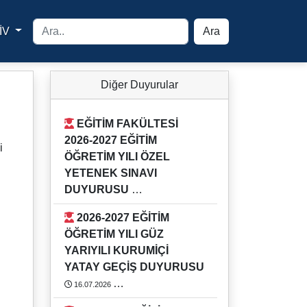
İV
Ara
yfa
Diğer Duyurular
EĞİTİM FAKÜLTESİ
2026-2027 EĞİTİM
i
ÖĞRETİM YILI ÖZEL
YETENEK SINAVI
DUYURUSU
03.08.2026
2026-2027 EĞİTİM
Detaylı bilgi için Eğitim Fakültesi
ÖĞRETİM YILI GÜZ
Öğrenci İşlerini arayınız.
YARIYILI KURUMİÇİ
https://rehber.adu.edu.tr/#
YATAY GEÇİŞ DUYURUSU
16.07.2026
2026-2027 EĞİTİM ÖĞRETİM YILI